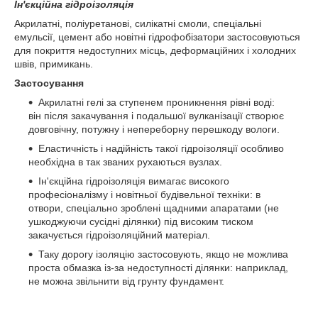
Ін'єкційна гідроізоляція
Акрилатні, поліуретанові, силікатні смоли, спеціальні
емульсії, цемент або новітні гідрофобізатори застосовуються
для покриття недоступних місць, деформаційних і холодних
швів, примикань.
Застосування
Акрилатні гелі за ступенем проникнення рівні воді:
він після закачування і подальшої вулканізації створює
довговічну, потужну і непереборну перешкоду вологи.
Еластичність і надійність такої гідроізоляції особливо
необхідна в так званих рухаються вузлах.
Ін'єкційна гідроізоляція вимагає високого
професіоналізму і новітньої будівельної техніки: в
отвори, спеціально зроблені щадними апаратами (не
ушкоджуючи сусідні ділянки) під високим тиском
закачується гідроізоляційний матеріал.
Таку дорогу ізоляцію застосовують, якщо не можлива
проста обмазка із-за недоступності ділянки: наприклад,
не можна звільнити від грунту фундамент.