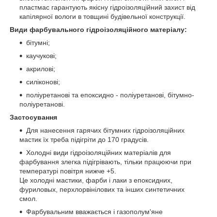
пластмас гарантують якісну гідроізоляційний захист від
капілярної вологи в товщині будівельної конструкції.
Види фарбувального гідроізоляційного матеріалу:
бітумні;
каучукові;
акрилові;
силіконові;
поліуретанові та епоксидно - поліуретанові, бітумно-
поліуретанові.
Застосування
Для нанесення гарячих бітумних гідроізоляційних
мастик їх треба підігріти до 170 градусів.
Холодні види гідроізоляційних матеріалів для
фарбування злегка підігрівають, тільки працюючи при
температурі повітря нижче +5.
Це холодні мастики, фарби і лаки з епоксидних,
фуриловых, перхлорвінілових та інших синтетичних
смол.
Фарбувальним вважається і газополум'яне