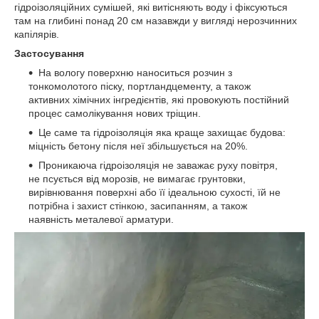
гідроізоляційних сумішей, які витісняють воду і фіксуються
там на глибині понад 20 см назавжди у вигляді нерозчинних
капілярів.
Застосування
На вологу поверхню наноситься розчин з
тонкомолотого піску, портландцементу, а також
активних хімічних інгредієнтів, які провокують постійний
процес самолікування нових тріщин.
Це саме та гідроізоляція яка краще захищає будова:
міцність бетону після неї збільшується на 20%.
Проникаюча гідроізоляція не заважає руху повітря,
не псується від морозів, не вимагає грунтовки,
вирівнювання поверхні або її ідеальною сухості, їй не
потрібна і захист стінкою, засипанням, а також
наявність металевої арматури.