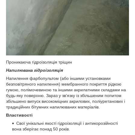
Проникаюча гідроізоляція тріщин
Напилювана гідроізоляція
Напилення фарбопультом (або іншими установками
безповітряного напилення) мембранного покриття рідкою
гумою, полімочевиною та іншими акрилатними складами на
будь-яку поверхню. Зараз у зв'язку із збільшеним попитом
збільшено випуск високоміцних акрилових, поліуретанових і
традиційних бітумних напилюваних матеріалів.
Властивості
Свої унікальні якості гідроізоляції і антикорозійності
вона зберігає понад 50 років.