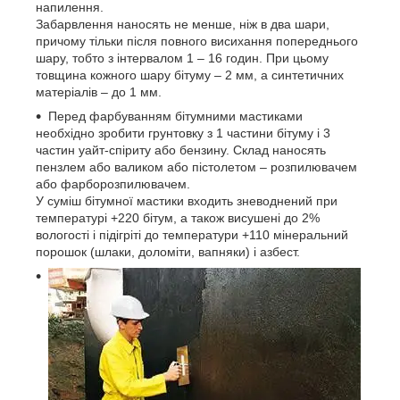
напилення.
Забарвлення наносять не менше, ніж в два шари,
причому тільки після повного висихання попереднього
шару, тобто з інтервалом 1 – 16 годин. При цьому
товщина кожного шару бітуму – 2 мм, а синтетичних
матеріалів – до 1 мм.
Перед фарбуванням бітумними мастиками
необхідно зробити грунтовку з 1 частини бітуму і 3
частин уайт-спіриту або бензину. Склад наносять
пензлем або валиком або пістолетом – розпилювачем
або фарборозпилювачем.
У суміш бітумної мастики входить зневоднений при
температурі +220 бітум, а також висушені до 2%
вологості і підігріті до температури +110 мінеральний
порошок (шлаки, доломіти, вапняки) і азбест.