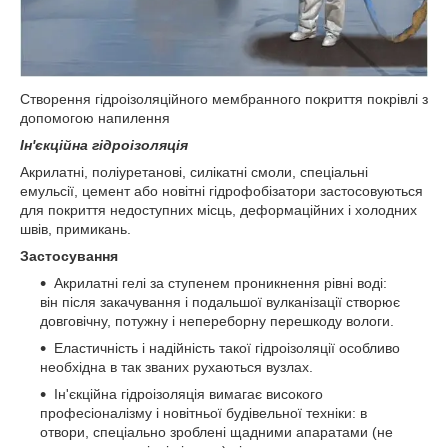
Створення гідроізоляційного мембранного покриття покрівлі з
допомогою напилення
Ін'єкційна гідроізоляція
Акрилатні, поліуретанові, силікатні смоли, спеціальні
емульсії, цемент або новітні гідрофобізатори застосовуються
для покриття недоступних місць, деформаційних і холодних
швів, примикань.
Застосування
Акрилатні гелі за ступенем проникнення рівні воді:
він після закачування і подальшої вулканізації створює
довговічну, потужну і непереборну перешкоду вологи.
Еластичність і надійність такої гідроізоляції особливо
необхідна в так званих рухаються вузлах.
Ін'єкційна гідроізоляція вимагає високого
професіоналізму і новітньої будівельної техніки: в
отвори, спеціально зроблені щадними апаратами (не