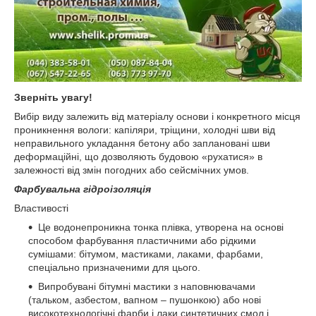
Зверніть увагу!
Вибір виду залежить від матеріалу основи і конкретного місця
проникнення вологи: капіляри, тріщини, холодні шви від
неправильного укладання бетону або заплановані шви
деформаційні, що дозволяють будовою «рухатися» в
залежності від змін погодних або сейсмічних умов.
Фарбувальна гідроізоляція
Властивості
Це водонепроникна тонка плівка, утворена на основі
способом фарбування пластичними або рідкими
сумішами: бітумом, мастиками, лаками, фарбами,
спеціально призначеними для цього.
Випробувані бітумні мастики з наповнювачами
(тальком, азбестом, вапном – пушонкою) або нові
високотехнологічні фарби і лаки синтетичних смол і