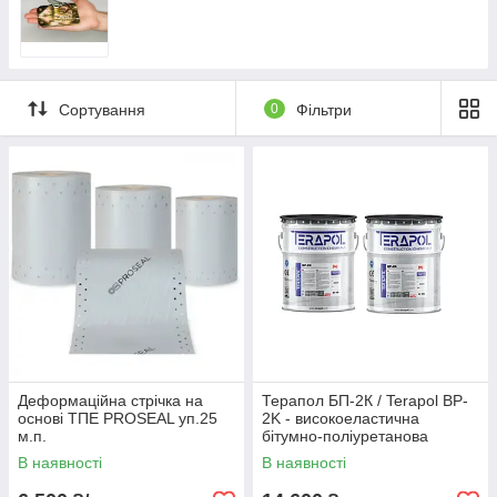
Сортування
0
Фільтри
Деформаційна стрічка на
Терапол БП-2К / Terapol BP-
основі ТПЕ PROSEAL уп.25
2K - високоеластична
м.п.
бітумно-поліуретанова
гідроізоляція (к-т 40 кг)
В наявності
В наявності