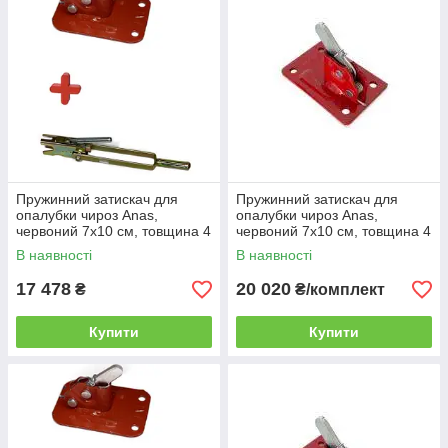
Пружинний затискач для
Пружинний затискач для
опалубки чироз Anas,
опалубки чироз Anas,
червоний 7х10 см, товщина 4
червоний 7х10 см, товщина 4
мм, 150 шт. + притискний
мм, 200 шт
В наявності
В наявності
ключ
17 478
20 020
₴
₴/комплект
Купити
Купити