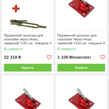
Пружинний затискач для
Пружинний затискач для
опалубки чироз Anas,
опалубки Чироз Anas,
червоний 7х10 см, товщина 4
червоний 7х10 см, товщина 4
мм, 200 шт. + притискний
мм, 10 шт
В наявності
В наявності
ключ
22 318
1 100
₴
₴/комплект
Купити
Купити