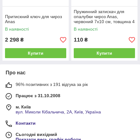
Пружинний затискач для
Притискний ключ для чироз
опалубки чироз Anas,
Anas
червоний 7х10 см, товщина 4
мм, 1 шт
В наявності
В наявності
2 298
110
₴
₴
Купити
Купити
Про нас
96% позитивних з 191 відгука за рік
Працює з 31.10.2008
м. Київ
вул. Миколи Кібальчича, 2А, Київ, Україна
Контакти
Сьогодні вихідний
Показати весь графік роботи