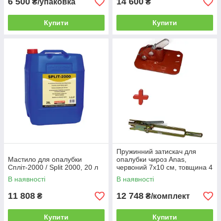
6 500
14 600
₴/упаковка
₴
Купити
Купити
Пружинний затискач для
Мастило для опалубки
опалубки чироз Anas,
Спліт-2000 / Split 2000, 20 л
червоний 7х10 см, товщина 4
мм, 100 шт. + притискний
В наявності
В наявності
ключ
11 808
12 748
₴
₴/комплект
Купити
Купити