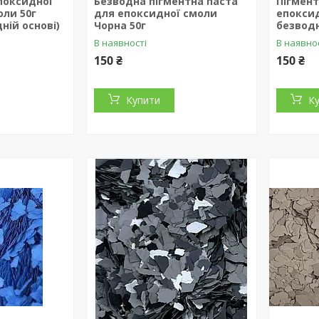
поксидної
Безводна пігментна паста
Пігмент
оли 50г
для епоксидної смоли
епоксид
ній основі)
Чорна 50г
безводн
В наявності
В наявно
150 ₴
150 ₴
Купити
К