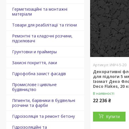
Герметизаційні та монтажні
матеріали
Товари для реабілітації та гігієни
Ремонтні та кладочні розчини,
підсилювачі
Грунтовки и праймеры
Захисні покриття, лаки
ИФЧ-5-20
Декоративні фл
Гідрофобна захист фасадів
для підлоги 5 м
Ізомат Деко Фло
Промислове і цивільне
Deco Flakes, 20 к
будівництво
В наявності
22 236 ₴
Пігменти, барвники в будівельні
розчини та фарби
Гідроізоляція та ремонт бетону
Купити
Гідроізоляційні та