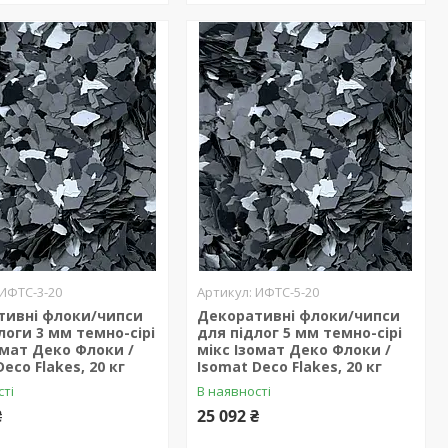
ИФТС-3-20
ИФТС-5-20
тивні флоки/чипси
Декоративні флоки/чипси
логи 3 мм темно-сірі
для підлог 5 мм темно-сірі
омат Деко Флоки /
мікс Ізомат Деко Флоки /
eco Flakes, 20 кг
Isomat Deco Flakes, 20 кг
сті
В наявності
₴
25 092 ₴