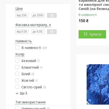
Барвники для е
та ювелірної см
Ціна
Синій (на безвод
В наявності
150 ₴
Фасовка матеріалу, л
Купити
Наявність
В наявності
29
Колір
Бежевий
1
Блакитний
1
Білий
3
Жовтий
1
Світло-сірий
3
Ще 5
Тип використання
Універсальний
3