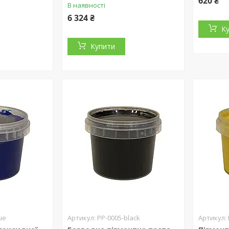
620 ₴
В наявності
6 324 ₴
К
Купити
ue
PP-0005-black