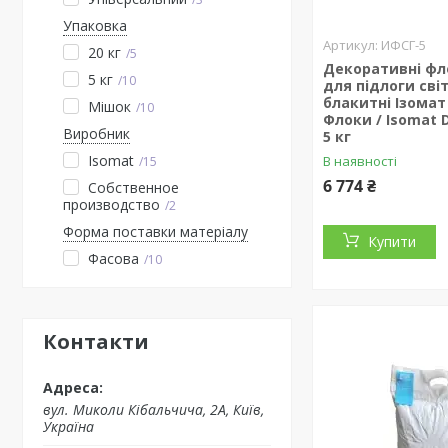
Упаковка
ИФСГ-5
20 кг
5
Декоративні фл
5 кг
10
для підлоги сві
блакитні Ізомат
Мішок
10
Флоки / Isomat D
Виробник
5 кг
Isomat
В наявності
15
6 774 ₴
Собственное
производство
2
Форма поставки матеріалу
Купити
Фасова
10
Контакти
вул. Миколи Кібальчича, 2А, Київ,
Україна