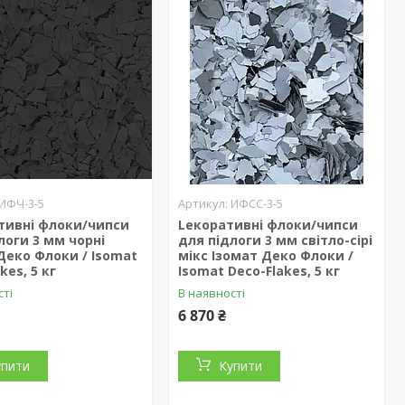
ИФЧ-3-5
ИФСС-3-5
тивні флоки/чипси
Lекоративні флоки/чипси
логи 3 мм чорні
для підлоги 3 мм світло-сірі
Деко Флоки / Isomat
мікс Ізомат Деко Флоки /
kes, 5 кг
Isomat Deco-Flakes, 5 кг
сті
В наявності
6 870 ₴
упити
Купити