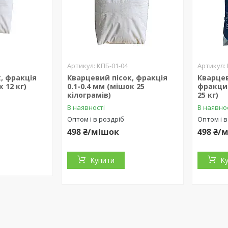
КПБ-01-04
, фракція
Кварцевий пісок, фракція
Кварце
к 12 кг)
0.1-0.4 мм (мішок 25
фракция
кілограмів)
25 кг)
В наявності
В наявно
Оптом і в роздріб
Оптом і в
498 ₴/мішок
498 ₴/
Купити
К