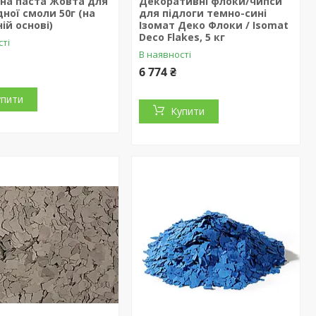
на паста Жовта для
Декоративні флоки/чипси
ної смоли 50г (на
для підлоги темно-сині
ій основі)
Ізомат Деко Флоки / Isomat
Deco Flakes, 5 кг
сті
В наявності
6 774 ₴
упити
Купити