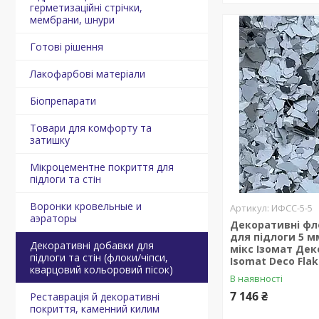
герметизаційні стрічки,
мембрани, шнури
Готові рішення
Лакофарбові матеріали
Біопрепарати
Товари для комфорту та
затишку
Мікроцементне покриття для
підлоги та стін
Воронки кровельные и
ИФСС-5-5
аэраторы
Декоративні фл
для підлоги 5 мм
Декоративні добавки для
мікс Ізомат Дек
підлоги та стін (флоки/чіпси,
Isomat Deco Flak
кварцовий кольоровий пісок)
В наявності
7 146 ₴
Реставрація й декоративні
покриття, каменний килим