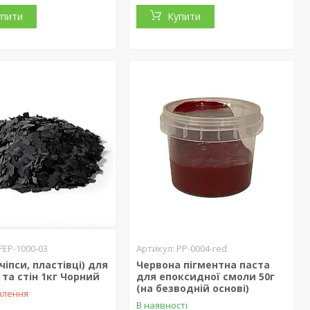
упити
Купити
FEP-1000-03
PP-0004-red
чіпси, пластівці) для
Червона пігментна паста
 та стін 1кг Чорний
для епоксидної смоли 50г
(на безводній основі)
влення
В наявності