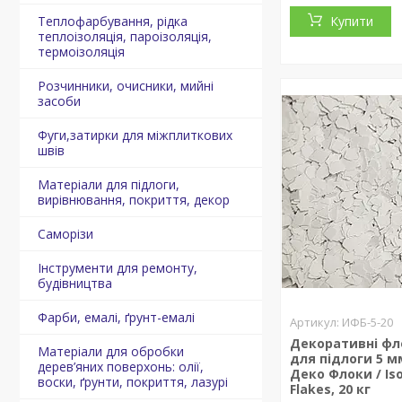
Теплофарбування, рідка
Купити
теплоізоляція, пароізоляція,
термоізоляція
Розчинники, очисники, мийні
засоби
Фуги,затирки для міжплиткових
швів
Матеріали для підлоги,
вирівнювання, покриття, декор
Саморізи
Інструменти для ремонту,
будівництва
Фарби, емалі, ґрунт-емалі
ИФБ-5-20
Декоративні фл
Матеріали для обробки
для підлоги 5 мм
дерев’яних поверхонь: олії,
Деко Флоки / Is
воски, ґрунти, покриття, лазурі
Flakes, 20 кг