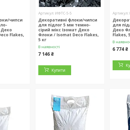
ИФТС-5-5
оки/чипси
Декоративні флоки/чипси
Декора
тло-
для підлог 5 мм темно-
для під
 Деко
сірий мікс Ізомат Деко
Деко Фл
eco Flakes,
Флоки / Isomat Deco Flakes,
Flakes, 
5 кг
В наявно
В наявності
6 774 ₴
7 146 ₴
К
Купити