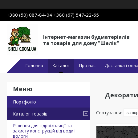
+380 (50) 087-84-04
+380 (67) 547-22-65
Інтернет-магазин будматеріалів
та товарів для дому "Шелік"
Головна
Каталог
Про нас
Доставка і опл
Декоратив
Портфоліо
Каталог товарів
Рішення для гідроізоляції та
захисту конструкцій від води і
вологи