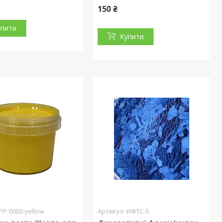
150 ₴
упити
Купити
PP-0003-yellow
ИФТС-5