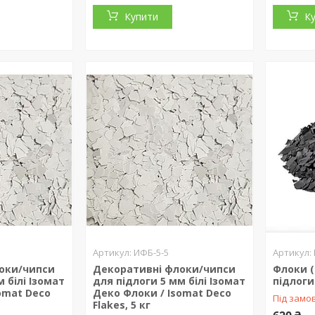
Купити
К
ИФБ-5-5
оки/чипси
Декоративні флоки/чипси
Флоки (
 білі Ізомат
для підлоги 5 мм білі Ізомат
підлоги
omat Deco
Деко Флоки / Isomat Deco
Під замо
Flakes, 5 кг