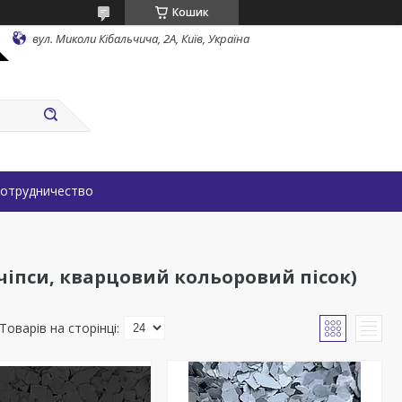
Кошик
вул. Миколи Кібальчича, 2А, Київ, Україна
отрудничество
чіпси, кварцовий кольоровий пісок)