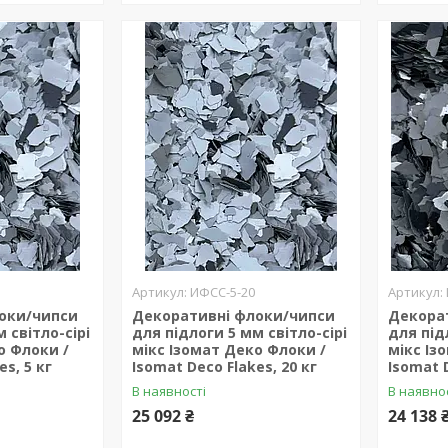
ИФСС-5-20
оки/чипси
Декоративні флоки/чипси
Декора
 світло-сірі
для підлоги 5 мм світло-сірі
для під
о Флоки /
мікс Ізомат Деко Флоки /
мікс Із
es, 5 кг
Isomat Deco Flakes, 20 кг
Isomat D
В наявності
В наявно
25 092 ₴
24 138 