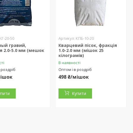
КГ-20-50
КПБ-10-20
вый гравий,
Кварцевий пісок, фракція
 2.0-5.0 мм (мешок
1.0-2.0 мм (мішок 25
кілограмів)
сті
В наявності
 роздріб
Оптом і в роздріб
мішок
498 ₴/мішок
упити
Купити