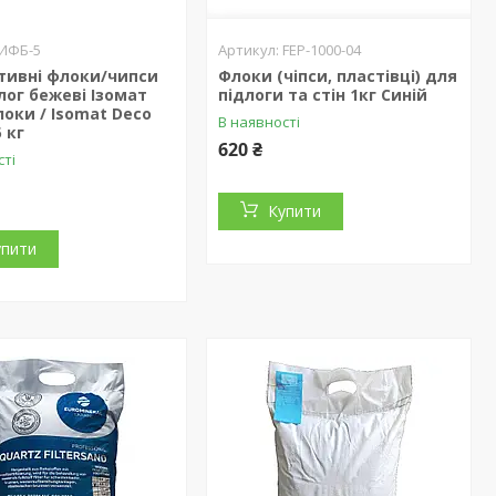
ИФБ-5
FEP-1000-04
тивні флоки/чипси
Флоки (чіпси, пластівці) для
лог бежеві Ізомат
підлоги та стін 1кг Синій
оки / Isomat Deco
В наявності
5 кг
620 ₴
сті
Купити
упити