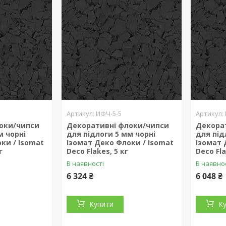
ИФЧ-5-5
оки/чипси
Декоративні флоки/чипси
Декора
м чорні
для підлоги 5 мм чорні
для під
ки / Isomat
Ізомат Деко Флоки / Isomat
Ізомат 
г
Deco Flakes, 5 кг
Deco Fla
В наявності
В наявно
6 324 ₴
6 048 ₴
Купити
К