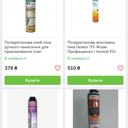
Поліуретанова клей-піна
Поліуретанова монтажна
ручного нанесення для
піна Ізомат ПУ-Фоам
приклеювання плит
Профешинал / Isomat PU-
утеплювача Sika Boom®-182
Foam Professional, 750 мл
В наявності
В наявності
Foam Fix/Сика Бум уп.750 мл
378
510
₴
₴
Купити
Купити