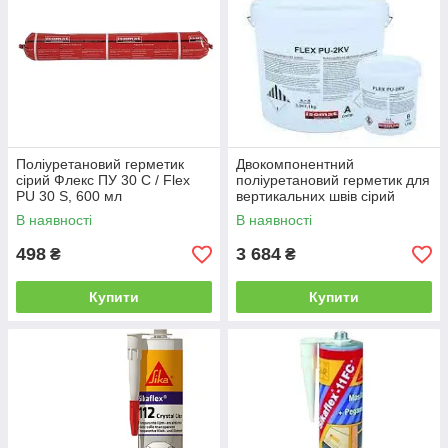
Поліуретановий герметик
Двокомпонентний
сірий Флекс ПУ 30 С / Flex
поліуретановий герметик для
PU 30 S, 600 мл
вертикальних швів сірий
Флекс ПУ 2КV / FLEX PU 2KV,
В наявності
В наявності
5 кг
498
3 684
₴
₴
Купити
Купити