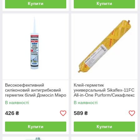
Купити
Купити
Високоефективний
Клей-герметик
силіконовий антигрибковий
универсальный Sikaflex-11FC
герметик білий Домосіл Мікро
All-in-One Purform/Сикафлекс
/ Domosil Micro, 280 мл
11ФЦ полиуретановый
В наявності
В наявності
черный уп.600 мл
426
589
₴
₴
Купити
Купити