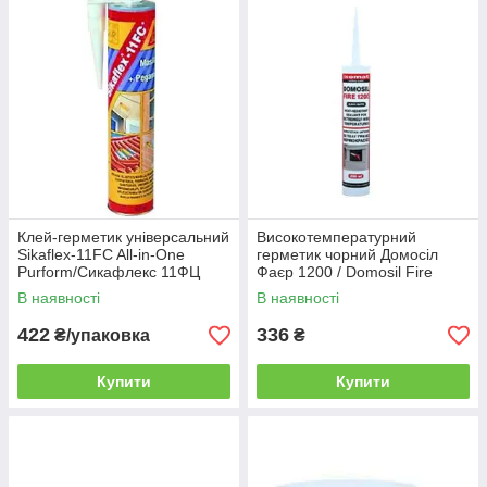
Клей-герметик універсальний
Високотемпературний
Sikaflex-11FC All-in-One
герметик чорний Домосіл
Purform/Сикафлекс 11ФЦ
Фаєр 1200 / Domosil Fire
поліуретановий чорний
1200, 280 мл
В наявності
В наявності
уп.300 мл
422
336
₴/упаковка
₴
Купити
Купити