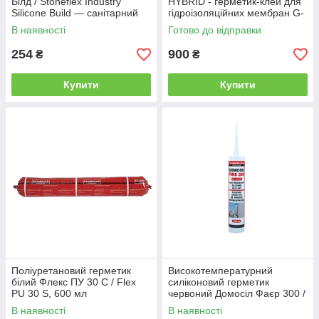
Білд / Stoneflex Industry
HYBRID - герметик-клей для
Silicone Build — санітарний
гідроізоляційних мембран G-
герметик, прозор (пач
TEX (уп. 290 мл)
В наявності
Готово до відправки
(пап.280 мл)
254
900
₴
₴
Купити
Купити
Поліуретановий герметик
Високотемпературний
білий Флекс ПУ 30 С / Flex
силіконовий герметик
PU 30 S, 600 мл
червоний Домосіл Фаєр 300 /
Domosil Fire 300, 280 мл
В наявності
В наявності