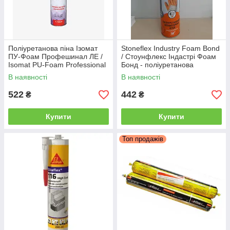
Поліуретанова піна Ізомат
Stoneflex Industry Foam Bond
ПУ-Фоам Профешинал ЛЕ /
/ Стоунфлекс Індастрі Фоам
Isomat PU-Foam Professional
Бонд - поліуретанова
ЛЕ, 750 мл
монтажна клей-піна (750 мл)
В наявності
В наявності
522
442
₴
₴
Купити
Купити
Топ продажів