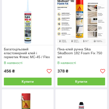
впливів
Підходять для
професійного та побутового використання
при виконанні внутрішніх і зовнішніх робіт.
Багатоцільовий
Піна-клей ручна Sika
еластомерний клей і
SikaBoom 182 Foam Fix 750
герметик Флекс МС-45 / Flex
мл
MS-45 сірий, 280 мл
В наявності
В наявності
456
378
₴
₴
Купити
Купити