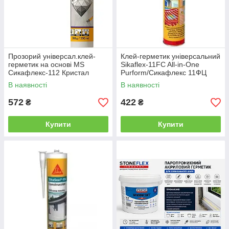
Прозорий універсал.клей-
Клей-герметик універсальний
герметик на основі MS
Sikaflex-11FC All-in-One
Сикафлекс-112 Кристал
Purform/Сикафлекс 11ФЦ
Клір/Sikaflex-112 Crystal Clear
поліуретановий (сірий)
В наявності
В наявності
уп.300 мл
уп.300 мл
572
422
₴
₴
Купити
Купити