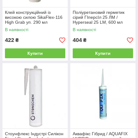
Клей конструкційний із
Поліуретановий герметик
високою силою SikaFlex-116
сірий ГІперсІл 25 ЛМ /
High Grab уп. 290 мл
Hyperseal 25 LM, 600 мл
В наявності
В наявності
422
404
₴
₴
Купити
Купити
Стоунфлекс Індустрі Силікон
Аквафікс Гібрид / AQUAFIX