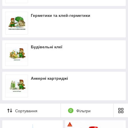
🔧
Монтажні піни
– для герметизації віконних та
дверних прорізів
Герметики та клей-герметики
🔧
Аерозолі та технічні спреї
– для захисту,
очищення та обробки поверхонь
🔧
Анкерні картриджі
– для надійного кріплення
конструкцій
Сфера застосування:
Будівельні клеї
герметизація вікон і дверей
обробка фасадних швів і стиків
санвузли та ванні кімнати
монтаж конструкцій та інженерних елементів
Анкерні картриджі
покрівельні та внутрішні роботи
Матеріали забезпечують:
захист від вологи та протікань
міцне з’єднання та фіксацію
Сортування
0
Фільтри
еластичність і довговічність швів
стійкість до температурних перепадів та зовнішніх