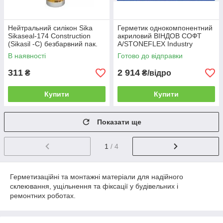
Нейтральний силікон Sika
Герметик однокомпонентний
Sikaseal-174 Construction
акриловий ВIНДОВ СОФТ
(Sikasil -C) безбарвний пак.
А/STONEFLEX Industry
300 мл
Window Soft A, 10 кг
В наявності
Готово до відправки
311
2 914
₴
₴/відро
Купити
Купити
Показати ще
1
/ 4
Герметизаційні та монтажні матеріали для надійного
склеювання, ущільнення та фіксації у будівельних і
ремонтних роботах.