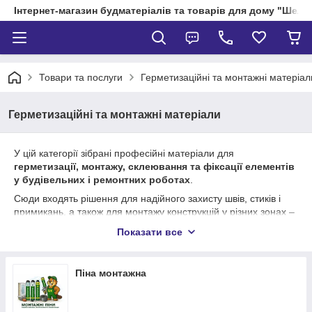
Інтернет-магазин будматеріалів та товарів для дому "Шелік
Товари та послуги
Герметизаційні та монтажні матеріал
Герметизаційні та монтажні матеріали
У цій категорії зібрані професійні матеріали для
герметизації, монтажу, склеювання та фіксації елементів
у будівельних і ремонтних роботах
.
Сюди входять рішення для надійного захисту швів, стиків і
примикань, а також для монтажу конструкцій у різних зонах –
від фасадів до санвузлів.
Показати все
У групі представлені:
🔧
Герметики та клей-герметики
– для заповнення
Піна монтажна
швів, стиків і тріщин
🔧
Будівельні клеї
– для склеювання різних
матеріалів