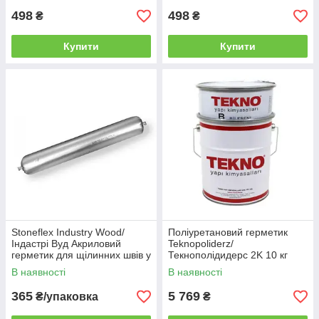
498
498
₴
₴
Купити
Купити
Stoneflex Industry Wood/
Поліуретановий герметик
Індастрі Вуд Акриловий
Teknopoliderz/
герметик для щілинних швів у
Текнополідидерс 2K 10 кг
будинках зі срубу уп.600
В наявності
В наявності
365
5 769
₴/упаковка
₴