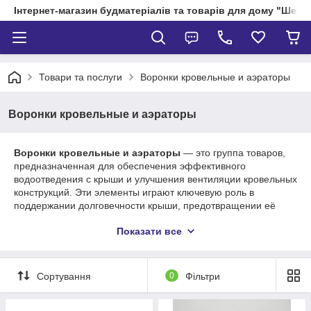
Інтернет-магазин будматеріалів та товарів для дому "Шелік
Товари та послуги
Воронки кровельные и аэраторы
Воронки кровельные и аэраторы
Воронки кровельные и аэраторы
— это группа товаров,
предназначенная для обеспечения эффективного
водоотведения с крыши и улучшения вентиляции кровельных
конструкций. Эти элементы играют ключевую роль в
поддержании долговечности крыши, предотвращении её
повреждений и повышении комфорта внутри зданий.
Показати все
1.
Воронки кровельные
:
Кровельные воронки — это устройства, устанавливаемые на
крыше для сбора и отвода дождевой воды в систему
Сортування
0
Фільтри
водостока. Они предотвращают накопление воды на крыше
и обеспечивают её правильное направление, минимизируя
риск повреждения крыши из-за водных накоплений или