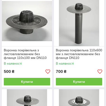
застоя.
Назначение
: Обеспечивают эффективное отведение
воды с крыши, предотвращая её скапливание, что
способствует защите от коррозии и других
повреждений.
Материалы
: Воронки могут быть изготовлены из
различных материалов, включая нержавеющую сталь,
пластик и латунь. Каждый материал имеет свои
преимущества в зависимости от условий эксплуатации.
Воронка покрівельна з
Воронка покрівельна 110х600
Типы
:
листовловлювачем без
мм з листовловлювачем без
С крышками или защитными сетками
:
фланця 110х100 мм DN110
фланця DN110
Предназначены для предотвращения попадания
В наявності
В наявності
мусора в систему водостока.
500
700
₴
₴
Без крышки
: Для открытых кровель, где мусор
не является проблемой.
Купити
Купити
Особенности
: Некоторые модели могут быть
оснащены термическими элементами, которые
предотвращают замерзание воды в зимний период.
2.
Аэраторы
:
Аэраторы — это устройства, установленные на крыше для