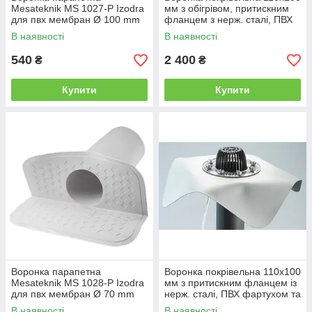
помещений.
Mesateknik MS 1027-P Izodra
мм з обігрівом, притискним
для пвх мембран Ø 100 mm
фланцем з нерж. сталі, ПВХ
фартухом та
В наявності
В наявності
листовловлювачем
540
2 400
₴
₴
Купити
Купити
Воронка парапетна
Воронка покрівельна 110х100
Mesateknik MS 1028-P Izodra
мм з притискним фланцем із
для пвх мембран Ø 70 mm
нерж. сталі, ПВХ фартухом та
листовловлювачем DN110
В наявності
В наявності