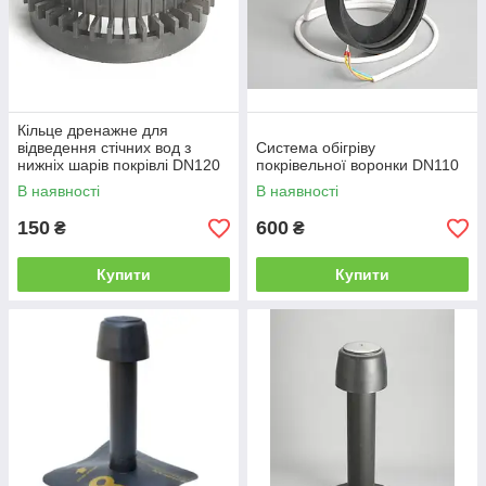
Кільце дренажне для
відведення стічних вод з
Система обігріву
нижніх шарів покрівлі DN120
покрівельної воронки DN110
мм
В наявності
В наявності
150
600
₴
₴
Купити
Купити