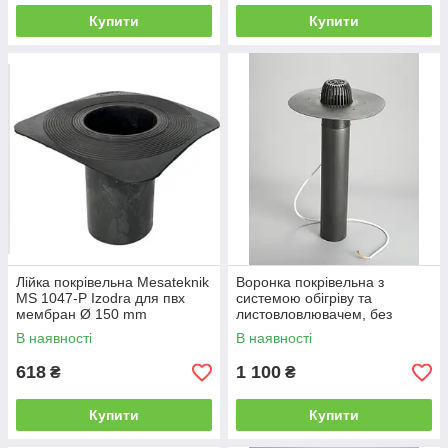
Купити
Купити
Лійка покрівельна Mesateknik
Воронка покрівельна з
MS 1047-P Izodra для пвх
системою обігріву та
мембран Ø 150 mm
листовловлювачем, без
фланця 110х100 мм DN110
В наявності
В наявності
618
1 100
₴
₴
Купити
Купити