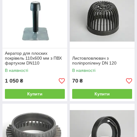
Аератор для плоских
покрівель 110х600 мм з ПВХ
Листовловлювач з
фартухом DN110
поліпропілену DN 120
В наявності
В наявності
1 050
70
₴
₴
Купити
Купити