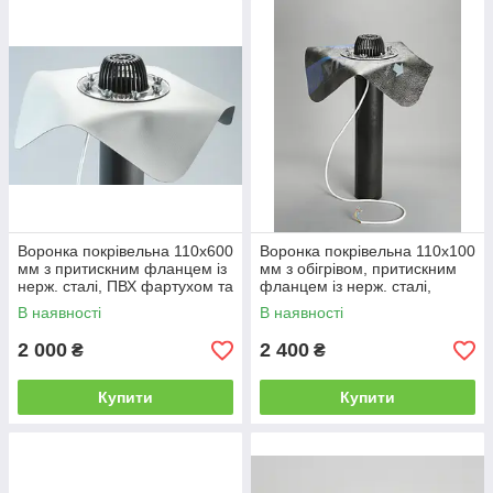
Воронка покрівельна 110х600
Воронка покрівельна 110х100
мм з притискним фланцем із
мм з обігрівом, притискним
нерж. сталі, ПВХ фартухом та
фланцем із нерж. сталі,
листовловлювачем DN110
бітумним фартухом та
В наявності
В наявності
листовловлювачем
2 000
2 400
₴
₴
Купити
Купити