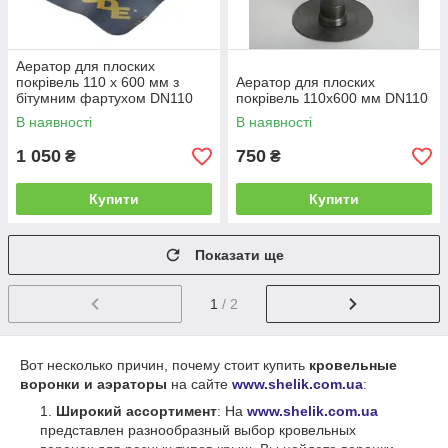
Аератор для плоских
покрівель 110 х 600 мм з
Аератор для плоских
бітумним фартухом DN110
покрівель 110х600 мм DN110
В наявності
В наявності
1 050
750
₴
₴
Купити
Купити
Показати ще
1
/ 2
Вот несколько причин, почему стоит купить
кровельные
воронки
и аэраторы
на сайте
www.shelik.com.ua
:
Широкий ассортимент
: На
www.shelik.com.ua
представлен разнообразный выбор кровельных