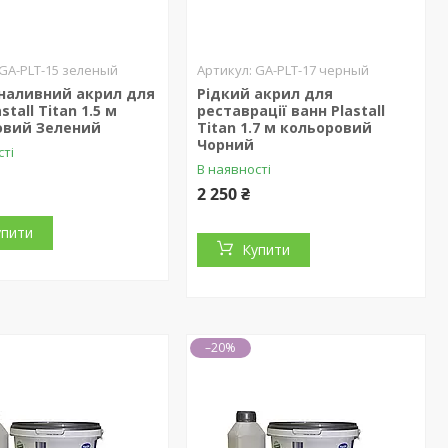
GA-PLT-15 зеленый
GA-PLT-17 черный
 наливний акрил для
Рідкий акрил для
stall Titan 1.5 м
реставрації ванн Plastall
овий Зелений
Titan 1.7 м кольоровий
Чорний
сті
В наявності
2 250 ₴
упити
Купити
–20%