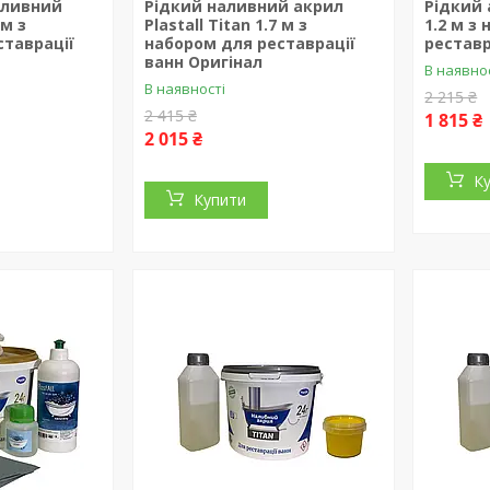
аливний
Рідкий наливний акрил
Рідкий 
 м з
Plastall Titan 1.7 м з
1.2 м з
ставрації
набором для реставрації
реставр
ванн Оригінал
В наявно
В наявності
2 215 ₴
2 415 ₴
1 815 ₴
2 015 ₴
К
Купити