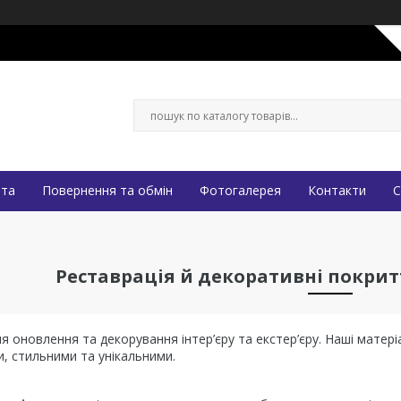
ата
Повернення та обмін
Фотогалерея
Контакти
С
Реставрація й декоративні покри
ля оновлення та декорування інтер’єру та екстер’єру. Наші матер
и, стильними та унікальними.