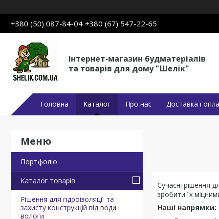
+380 (50) 087-84-04
+380 (67) 547-22-65
Інтернет-магазин будматеріалів
та товарів для дому "Шелік"
Головна
Каталог
Про нас
Доставка і опл
Портфоліо
Каталог товарів
Сучасні рішення д
зробити їх міцним
Рішення для гідроізоляції та
захисту конструкцій від води і
Наші напрямки:
вологи