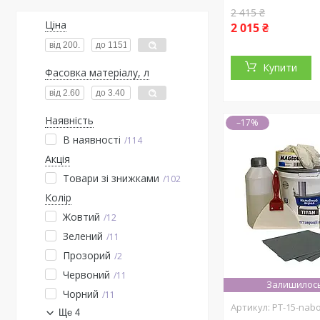
2 415 ₴
Ціна
2 015 ₴
Купити
Фасовка матеріалу, л
Наявність
–17%
В наявності
114
Акція
Товари зі знижками
102
Колір
Жовтий
12
Зелений
11
Прозорий
2
Червоний
11
Залишилось
Чорний
11
PT-15-nab
Ще 4