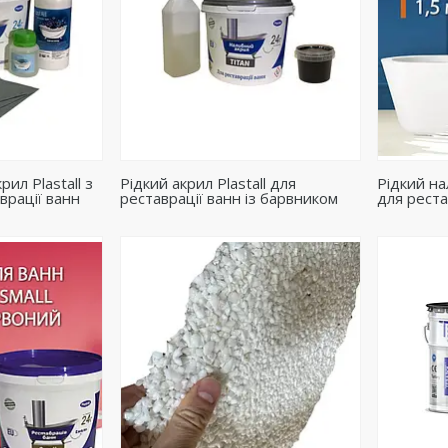
ил Plastall з
Рідкий акрил Plastall для
Рідкий на
врації ванн
реставрації ванн із барвником
для реста