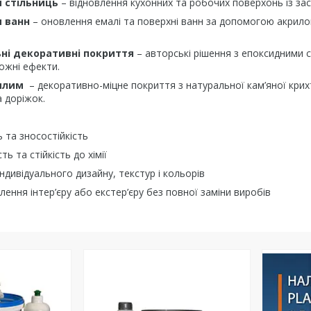
я стільниць
– відновлення кухонних та робочих поверхонь із за
я ванн
– оновлення емалі та поверхні ванн за допомогою акрило
ьні декоративні покриття
– авторські рішення з епоксидними
ожні ефекти.
килим
– декоративно-міцне покриття з натуральної кам’яної крихт
а доріжок.
ь та зносостійкість
ть та стійкість до хімії
ндивідуального дизайну, текстур і кольорів
ення інтер’єру або екстер’єру без повної заміни виробів