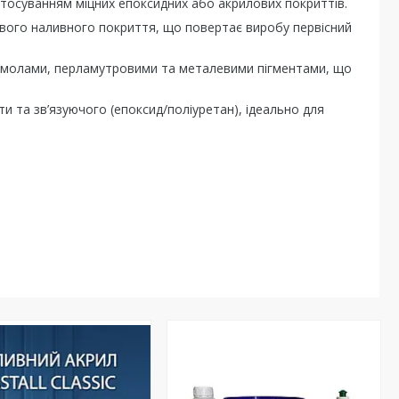
стосуванням міцних епоксидних або акрилових покриттів.
вого наливного покриття, що повертає виробу первісний
 смолами, перламутровими та металевими пігментами, що
и та зв’язуючого (епоксид/поліуретан), ідеально для