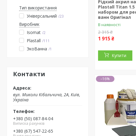
Рідкий акрил н
Plastall Titan 1.5
Тип використання
набором для ре
Універсальний
23
ванн Оригінал
Виробник
В наявності
2 315 ₴
Isomat
2
1 915 ₴
Plastall
111
ЭкоВанна
1
Купити
Контакти
–16%
вул. Миколи Кібальчича, 2А, Київ,
Україна
+380 (50) 087-84-04
Виписка рахунків
+380 (67) 547-22-65
Відділ продажу