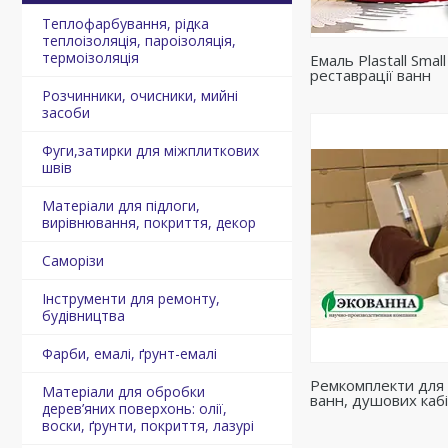
Теплофарбування, рідка
теплоізоляція, пароізоляція,
термоізоляція
Емаль Plastall Smal
реставрації ванн
Розчинники, очисники, мийні
засоби
Фуги,затирки для міжплиткових
швів
Матеріали для підлоги,
вирівнювання, покриття, декор
Саморізи
Інструменти для ремонту,
будівництва
Фарби, емалі, ґрунт-емалі
Ремкомплекти для
Матеріали для обробки
ванн, душових кабі
дерев’яних поверхонь: олії,
воски, ґрунти, покриття, лазурі