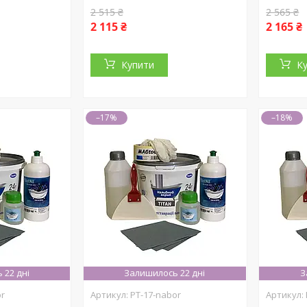
2 515 ₴
2 565 ₴
2 115 ₴
2 165 ₴
Купити
К
–17%
–18%
 22 дні
Залишилось 22 дні
З
or
PT-17-nabor