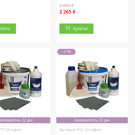
2 665 ₴
2 265 ₴
упити
Купити
–17%
алишилось 22 дні
Залишилось 22 дні
PT-12-nabor
PCL-12-nabor