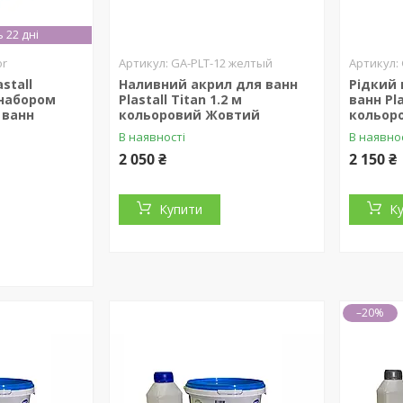
 22 дні
or
GA-PLT-12 желтый
stall
Наливний акрил для ванн
Рідкий
 набором
Plastall Titan 1.2 м
ванн Pla
 ванн
кольоровий Жовтий
кольор
В наявності
В наявно
2 050 ₴
2 150 ₴
Купити
К
–20%