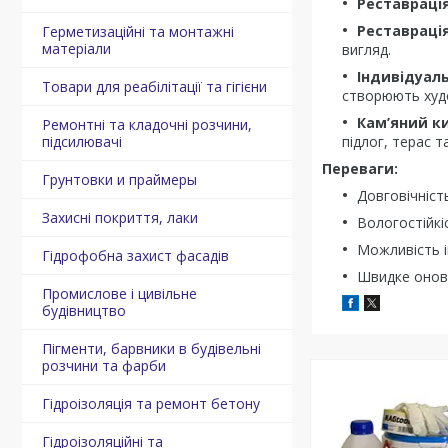
Реставраці
Реставраці
Герметизаційні та монтажні
матеріали
вигляд.
Індивідуал
Товари для реабілітації та гігієни
створюють худ
Кам’яний 
Ремонтні та кладочні розчини,
підсилювачі
підлог, терас т
Переваги:
Грунтовки и праймеры
Довговічніст
Захисні покриття, лаки
Вологостійкіс
Можливість і
Гідрофобна захист фасадів
Швидке оновл
Промислове і цивільне
будівництво
Пігменти, барвники в будівельні
розчини та фарби
Гідроізоляція та ремонт бетону
Гідроізоляційні та