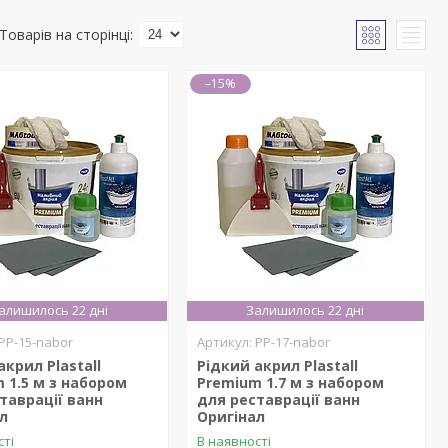
–15%
алишилось 22 дні
Залишилось 22 дні
PP-15-nabor
PP-17-nabor
акрил Plastall
Рідкий акрил Plastall
 1.5 м з набором
Premium 1.7 м з набором
таврації ванн
для реставрації ванн
л
Оригінал
сті
В наявності