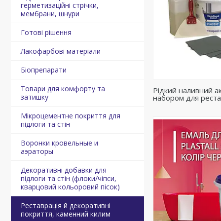
герметизаційні стрічки,
мембрани, шнури
Готові рішення
Лакофарбові матеріали
Біопрепарати
Товари для комфорту та
Рідкий наливний акр
затишку
набором для реста
Мікроцементне покриття для
підлоги та стін
Воронки кровельные и
аэраторы
Декоративні добавки для
підлоги та стін (флоки/чіпси,
кварцовий кольоровий пісок)
Реставрація й декоративні
покриття, каменний килим