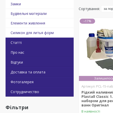
Замки
Будівельні матеріали
–17%
Елементи живлення
Силикон для литья форм
Статті
Про нас
Відгуки
Доставка та оплата
Залишилось
Фотогалерея
PCL-15-na
Сотрудничество
Рідкий наливни
Plastall Classic 1
набором для ре
ванн Оригінал
Фільтри
В наявності