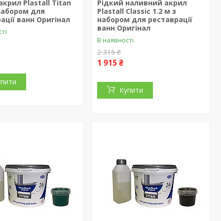
акрил Plastall Titan
Рідкий наливний акрил
 набором для
Plastall Classic 1.2 м з
ації ванн Оригінал
набором для реставрації
ванн Оригінал
сті
В наявності
2 315 ₴
1 915 ₴
упити
Купити