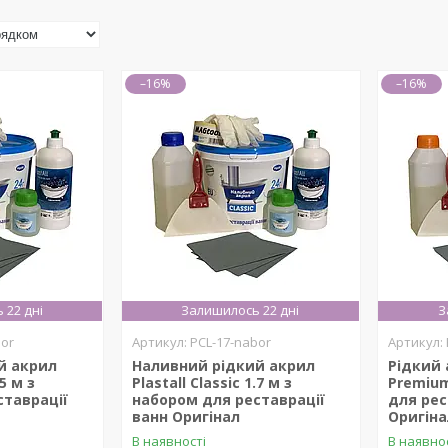
–16%
–16%
 22 дні
Залишилось 22 дні
З
bor
PCL-17-nabor
й акрил
Наливний рідкий акрил
Рідкий 
.5 м з
Plastall Classic 1.7 м з
Premium
ставрації
набором для реставрації
для рес
ванн Оригінал
Оригіна
В наявності
В наявно