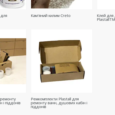
l для
Кам'яний килим Creto
Клей для
PlastallT
 ремонту
Ремкомплекти Plastall для
н і піддонів
ремонту ванн, душових кабін і
піддонів