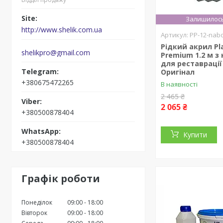
Залишилось
http://www.shelik.com.ua
PP-12-nab
Рідкий акрил Pla
shelikpro@gmail.com
Premium 1.2 м з
для реставрації
Оригінал
+380675472265
В наявності
2 465 ₴
2 065 ₴
+380500878404
Купити
+380500878404
Графік роботи
Понеділок
09:00
18:00
Вівторок
09:00
18:00