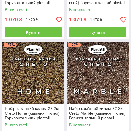
Горизонтальний plastall
клей) Горизонтальний plastall
В наявності
В наявності
1 070
1 070
₴
₴
1 470 ₴
1 470 ₴
Купити
Купити
–27%
–27%
Набір кам'яний килим 22.2кг
Набір кам'яний килим 22.2кг
Creto Home (каміння + клей)
Creto Marble (каміння + клей)
Горизонтальний plastall
Горизонтальний plastall
В наявності
В наявності