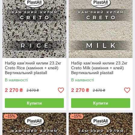
Набір кам'яний килим 23.2кг
Набір кам'яний килим 23.2кг
Creto Rice (каміння + клей)
Creto Milk (каміння + клей)
Вертикальний plastall
Вертикальний plastall
В наявності
В наявності
2 270
2 270
₴
₴
2 670 ₴
2 670 ₴
Купити
Купити
–15%
–15%