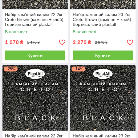
Набір кам'яний килим 22.2кг
Набір кам'яний килим 23.2кг
Creto Brown (каміння + клей)
Creto Brown (каміння + клей)
Горизонтальний plastall
Вертикальний plastall
В наявності
В наявності
1 070
2 270
₴
₴
1 470 ₴
2 670 ₴
Купити
Купити
–25%
–14%
Набір кам'яний килим 22.2кг
Набір кам'яний килим 23.2кг