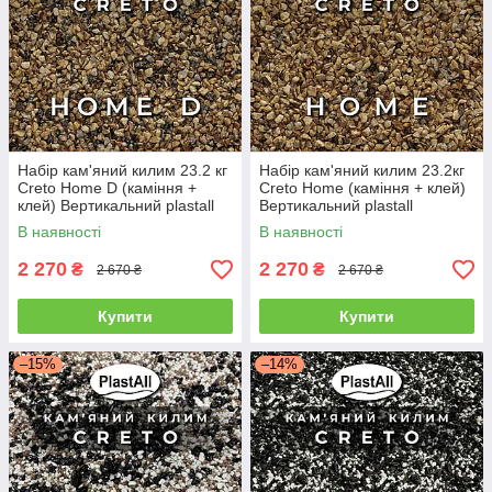
Набір кам'яний килим 23.2 кг
Набір кам'яний килим 23.2кг
Creto Home D (каміння +
Creto Home (каміння + клей)
клей) Вертикальний plastall
Вертикальний plastall
В наявності
В наявності
2 270
2 270
₴
₴
2 670 ₴
2 670 ₴
Купити
Купити
–15%
–14%