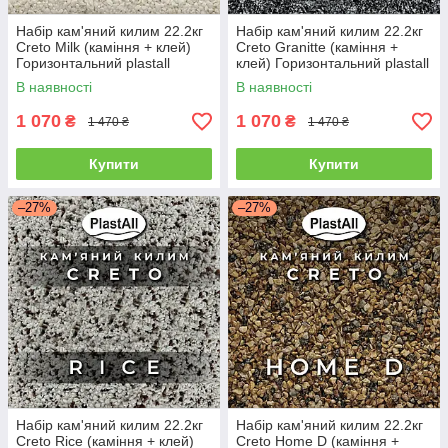
Набір кам'яний килим 22.2кг
Набір кам'яний килим 22.2кг
Creto Milk (каміння + клей)
Creto Granitte (каміння +
Горизонтальний plastall
клей) Горизонтальний plastall
В наявності
В наявності
1 070
1 070
₴
₴
1 470 ₴
1 470 ₴
Купити
Купити
–27%
–27%
Набір кам'яний килим 22.2кг
Набір кам'яний килим 22.2кг
Creto Rice (каміння + клей)
Creto Home D (каміння +