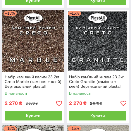
Купити
Купити
–15%
–15%
Набір кам'яний килим 23.2кг
Набір кам'яний килим 23.2кг
Creto Marble (каміння + клей)
Creto Granitte (каміння +
Вертикальний plastall
клей) Вертикальний plastall
В наявності
В наявності
2 270
2 270
₴
₴
2 670 ₴
2 670 ₴
Купити
Купити
–15%
–15%