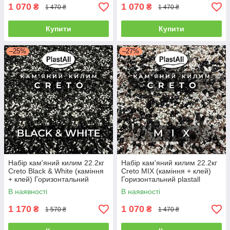
1 070
1 070
₴
₴
1 470 ₴
1 470 ₴
Купити
Купити
–25%
–27%
Набір кам'яний килим 22.2кг
Набір кам'яний килим 22.2кг
Creto Black & White (каміння
Creto MIX (каміння + клей)
+ клей) Горизонтальний
Горизонтальний plastall
plastall
В наявності
В наявності
1 170
1 070
₴
₴
1 570 ₴
1 470 ₴