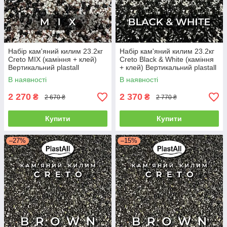
Набір кам'яний килим 23.2кг
Набір кам'яний килим 23.2кг
Creto MIX (каміння + клей)
Creto Black & White (каміння
Вертикальний plastall
+ клей) Вертикальний plastall
В наявності
В наявності
2 270
2 370
₴
₴
2 670 ₴
2 770 ₴
Купити
Купити
–27%
–15%