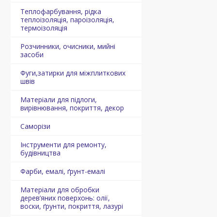
Теплофарбування, рідка
теплоізоляція, пароізоляція,
термоізоляція
Розчинники, очисники, мийні
засоби
Фуги,затирки для міжплиткових
швів
Матеріали для підлоги,
вирівнювання, покриття, декор
Саморізи
Інструменти для ремонту,
будівництва
Фарби, емалі, ґрунт-емалі
Матеріали для обробки
дерев’яних поверхонь: олії,
воски, ґрунти, покриття, лазурі