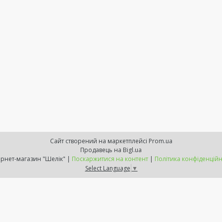
Сайт створений на маркетплейсі
Prom.ua
Продавець на Bigl.ua
Інтернет-магазин "Шелік" |
Поскаржитися на контент
|
Політика конфіденційн
Select Language
▼