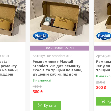
Залишилось 22 дні
З
t-0101
RP-standart-0101
stall
Ремкомплект Plastall
Ремкомп
я ремонту
Standart 20г для ремонту
20г для
 на ванні,
сколів та тріщин на ванні,
тріщин 
піддоні
душовій кабіні, піддоні
В наявно
В наявності
250 ₴
430 ₴
200 ₴
380 ₴
К
Купити