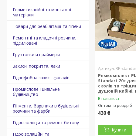
Герметизаційні та монтажні
матеріали
Товари для реабілітації та гігієни
Ремонтні та кладочні розчини,
підсилювачі
Грунтовки и праймеры
Захисні покриття, лаки
RP-standar
Ремкомплект Pla
Гідрофобна захист фасадів
Standart 20г дл
сколів та тріщин
Промислове і цивільне
душовій кабіні, 
будівництво
В наявності
Оптом і в роздріб
Пігменти, барвники в будівельні
розчини та фарби
430 ₴
Гідроізоляція та ремонт бетону
Купити
Гідроізоляційні та