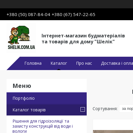
+380 (50) 087-84-04
+380 (67) 547-22-65
Інтернет-магазин будматеріалів
та товарів для дому "Шелік"
Головна
Каталог
Про нас
Доставка і опл
Портфоліо
Каталог товарів
Рішення для гідроізоляції та
захисту конструкцій від води і
вологи