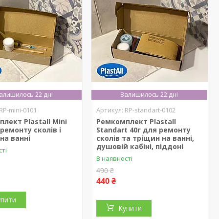
алишилось 22 дні
Залишилось 22 дні
RP-mini-0101
RP-standart-0102
лект Plastall Mini
Ремкомплект Plastall
 ремонту сколів і
Standart 40г для ремонту
на ванні
сколів та тріщин на ванні,
душовій кабіні, піддоні
сті
В наявності
490 ₴
440 ₴
упити
Купити