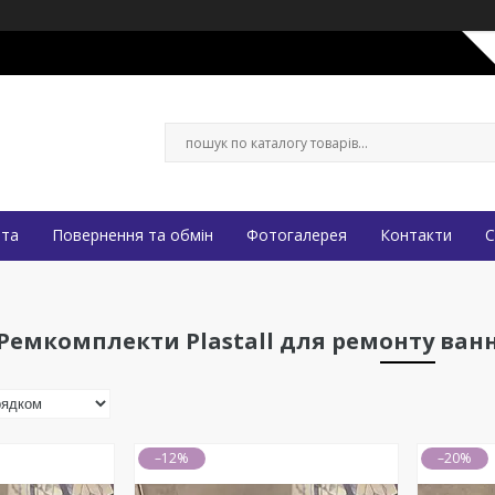
ата
Повернення та обмін
Фотогалерея
Контакти
С
Ремкомплекти Plastall для ремонту ванн
–12%
–20%