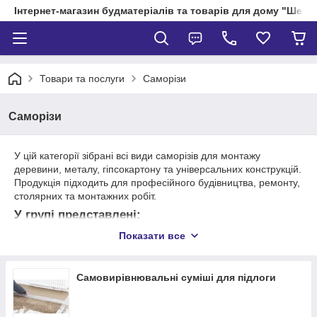
Інтернет-магазин будматеріалів та товарів для дому "Шелік
Товари та послуги
Саморізи
Саморізи
У цій категорії зібрані всі види саморізів для монтажу
деревини, металу, гіпсокартону та універсальних конструкцій.
Продукція підходить для професійного будівництва, ремонту,
столярних та монтажних робіт.
У групі представлені:
Показати все
Саморізи по дереву
— жовті, білі, фосфатовані, із
потайною або прес-шайбою;
Саморізи по металу
— з прес-шайбою, буром,
Самовирівнювальні суміші для підлоги
шестигранною головкою;
Гіпсокартонні саморізи (чорні фосфатовані)
— по
металу та по дереву;