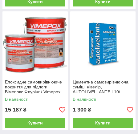
Купити
Купити
Епоксидне самовирівнююче
Цементна самовирівнююча
покриття для підлоги
суміш, нівелір,
Вімепокс Флурінг / Vimepox
AUTOLIVELLANTE L10/
Flooring сірий , 10 кг
Аутолівелланте Л-10 (1-
В наявності
В наявності
10мм) пак..25 кг
15 187
1 300
₴
₴
Купити
Купити