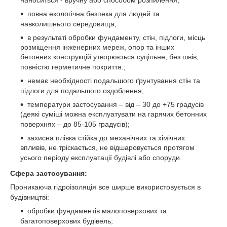
повна екологічна безпека для людей та
навколишнього середовища
;
в результаті обробки фундаменту, стін, підлоги, місць
розміщення інженерних мереж, опор та інших
бетонних конструкцій утворюється суцільне, без швів,
повністю герметичне покриття.
;
немає необхідності подальшого ґрунтування стін та
підлоги для подальшого оздоблення
;
т
емператури застосування – від – 30 до +75 градусів
(деякі суміші можна експлуатувати на гарячих бетонних
поверхнях – до 85-105 градусів)
;
захисна плівка стійка до механічних та хімічних
впливів, не тріскається, не відшаровується протягом
усього періоду експлуатації будівлі або споруди
.
Сфера застосування
:
Проникаюча гідроізоляція все ширше використовується в
будівництві
:
обробки фундаментів малоповерхових та
багатоповерхових будівель
;