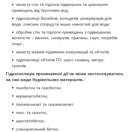
захисту стін та підлоги підвальних та цокольних
приміщень від ґрунтових вод
;
гідроізоляції басейнів, колодязів, резервуарів для
води, очисних споруд та інших ємностей для води
;
обробки стін та підлоги приміщень з підвищеною
вологістю – ванних, санвузлів, пралень, саун, погребів
тощо
.;
захисту мереж підземних комунікацій та об'єктів
;
г
ідроізоляції об'єктів ГО, шахт, сховищ, метро,
тунелів
.
Гідроізоляція проникаючої дії не може застосовуватись
на такі види будівельних матеріалів.
:
пінобетон та газобетон
;
керамзитобетон
;
піномагнезит та газомагнезит
;
піно- та газогіпс
;
шунгізітобетон
;
сланцезольний бетон
;