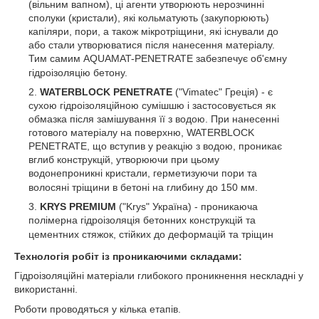
(вільним вапном), ці агенти утворюють нерозчинні
сполуки (кристали), які кольматують (закупорюють)
капіляри, пори, а також мікротріщини, які існували до
або стали утворюватися після нанесення матеріалу.
Тим самим AQUAMAT-PENETRATE забезпечує об'ємну
гідроізоляцію бетону.
WATERBLOCK PENETRATE
("Vimatec" Греція) - є
сухою гідроізоляційною сумішшю і застосовується як
обмазка після замішування її з водою.
При нанесенні
готового матеріалу на поверхню, WATERBLOCK
PENETRATE, що вступив у реакцію з водою, проникає
вглиб конструкцій, утворюючи при цьому
водонепроникні кристали, герметизуючи пори та
волосяні тріщини в бетоні на глибину до 150 мм.
KRYS PREMIUM
("Krys" Україна) - проникаюча
полімерна гідроізоляція бетонних конструкцій та
цементних стяжок, стійких до деформацій та тріщин
Технологія робіт із проникаючими складами
:
Гідроізоляційні матеріали глибокого проникнення нескладні у
використанні.
Роботи проводяться у кілька етапів.