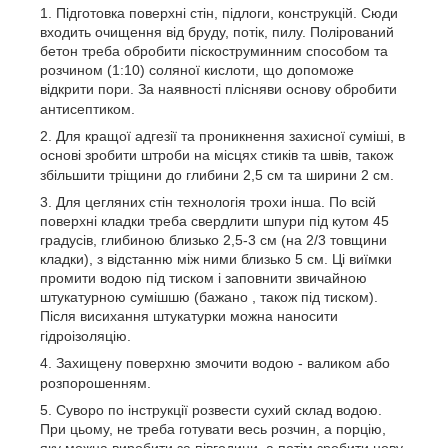
Підготовка поверхні стін, підлоги, конструкцій.
Сюди
входить очищення від бруду, потік, пилу.
Полірований
бетон треба обробити піскоструминним способом та
розчином (1:10) соляної кислоти, що допоможе
відкрити пори.
За наявності плісняви основу обробити
антисептиком.
Для кращої адгезії та проникнення захисної суміші, в
основі зробити штроби на місцях стиків та швів, також
збільшити тріщини до глибини 2,5 см та ширини 2 см.
Для цегляних стін технологія трохи інша.
По всій
поверхні кладки треба свердлити шпури під кутом 45
градусів, глибиною близько 2,5-3 см (на 2/3 товщини
кладки), з відстанню між ними близько 5 см. Ці виїмки
промити водою під тиском і заповнити звичайною
штукатурною сумішшю (бажано
, також під тиском).
Після висихання штукатурки можна наносити
гідроізоляцію.
Захищену поверхню змочити водою - валиком або
розпорошенням.
Суворо по інструкції розвести сухий склад водою.
При цьому, не треба готувати весь розчин, а порцію,
яку можна виробити за півгодини, а потім зробити нову