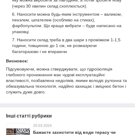
(через 30 хвилин склад схоплюється).
Наносити можна будь-яким інструментом – валиком,
пензлем, шпателем (особливо на стиках),
фарбопультом.
Що краще вибрати – буде написано на
упаковці.
Наносити склад треба в два шари з проміжком 1-1,5
години, товщиною до 1 см, не розмазуючи
багаторазово і не втираючи.
Висновок
:
Підсумовуючи, можна стверджувати, що гідроізоляція
глибокого проникнення має чудові експлуатаційні
властивості, позбавлена недоліків, якими володіє рулонна та
обмазувальна технологія, надійно захищає і зміцнює бетон і
служить дуже довго.
Інші статті рубрики
20.03.2024
Бажаєте захистити від води терасу чи