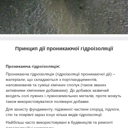
Принцип дії проникаючої гідроізоляції
Проникаюча гідроізоляція
:
Проникаюча гідроізоляція (гідроізоляції проникаючої дії) –
матеріали, що складаються з портландцементів,
наповнювачів та суміші хімічних сполук (також званих
активними хімічними добавками).
До добавок зазвичай
входять солі лужних і лужноземельних металів, проте можуть
також використовуватися полімерні добавки.
Для захисту фундаменту, підземної частини споруд, підлоги,
стін та покрівлі зараз існує кілька видів гідроізоляції.
Найбільш часто використовувані в будівництві та ремонті
гідроізоляційні матеріали
: