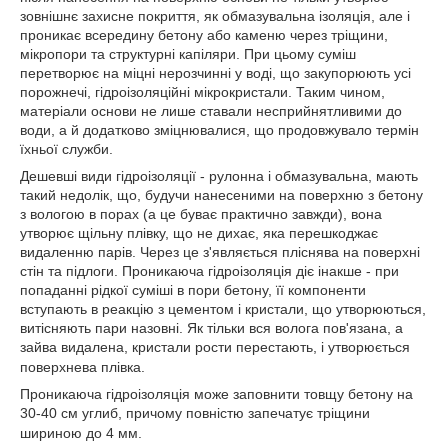
зовнішнє захисне покриття, як обмазувальна ізоляція, але і
проникає всередину бетону або каменю через тріщини,
мікропори та структурні капіляри.
При цьому суміш
перетворює на міцні нерозчинні у воді, що закупорюють усі
порожнечі, гідроізоляційні мікрокристали.
Таким чином,
матеріали основи не лише ставали несприйнятливими до
води, а й додатково зміцнювалися, що продовжувало термін
їхньої служби.
Дешевші види гідроізоляції - рулонна і обмазувальна, мають
такий недолік, що, будучи нанесеними на поверхню з бетону
з вологою в порах (а це буває практично завжди), вона
утворює щільну плівку, що не дихає, яка перешкоджає
видаленню парів.
Через це з'являється пліснява на поверхні
стін та підлоги.
Проникаюча гідроізоляція діє інакше - при
попаданні рідкої суміші в пори бетону, її компоненти
вступають в реакцію з цементом і кристали, що утворюються,
витісняють пари назовні.
Як тільки вся волога пов'язана, а
зайва видалена, кристали рости перестають, і утворюється
поверхнева плівка.
Проникаюча гідроізоляція може заповнити товщу бетону на
30-40 см углиб, причому повністю запечатує тріщини
шириною до 4 мм.