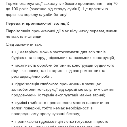
Термін експлуатації захисту глибокого проникнення – від 70
до 100 років (залежно від складу суміші).
Це практично
дорівнює періоду служби бетону!
Переваги проникаючої ізоляції
:
Гідроізоляція проникаючої дії має цілу низку переваг, якими
не мають інші види.
Слід зазначити такі
:
ці матеріали можна застосовувати для всіх типів
будівель та споруд, підземних та наземних конструкцій
;
можливість обробки бетонних конструкцій будь-якого
віку – як нових, так і старих – під час ремонтних та
реставраційних робіт
;
гідроізоляція глибокого проникнення захищає
залізобетонні конструкції від корозії металу, тим самим
продовжуючи їх термін експлуатації майже втричі
;
суміші глибокого проникнення можна наносити на
вологі поверхні, тобто немає необхідності в
попередньому просушуванні бетону
;
проникаюча гідроізоляція легко готується і просто
наноситься - вручну або способом розпилення
;