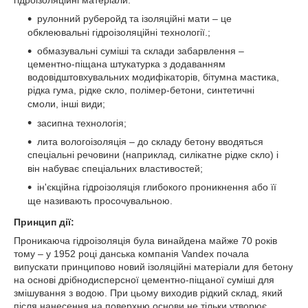
рулонний руберойд та ізоляційні мати – це
обклеювальні гідроізоляційні технології.
;
обмазувальні суміші та склади забарвлення –
цементно-піщана штукатурка з додаванням
водовідштовхувальних модифікаторів, бітумна мастика,
рідка гума, рідке скло, полімер-бетони, синтетичні
смоли, інші види
;
засипна технологія
;
лита вологоізоляція – до складу бетону вводяться
спеціальні речовини (наприклад, силікатне рідке скло) і
він набуває спеціальних властивостей
;
ін'єкційна гідроізоляція глибокого проникнення або її
ще називають просочувальною
.
Принцип дії
:
Проникаюча гідроізоляція була винайдена майже 70 років
тому – у 1952 році данська компанія Vandex почала
випускати принципово новий ізоляційні матеріали для бетону
на основі дрібнодисперсної цементно-піщаної суміші для
змішування з водою.
При цьому виходив рідкий склад, який
після нанесення на поверхню основи не тільки утворює