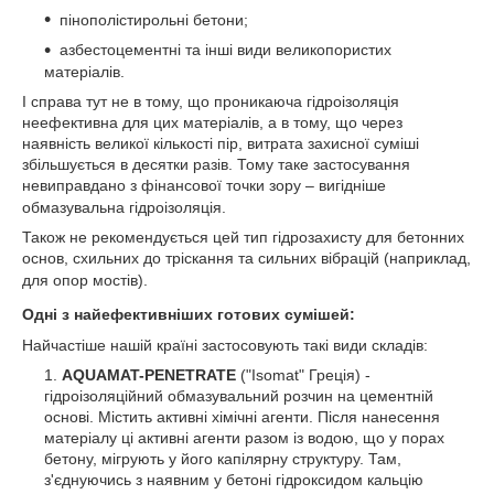
пінополістирольні бетони
;
азбестоцементні та інші види великопористих
матеріалів
.
І справа тут не в тому, що проникаюча гідроізоляція
неефективна для цих матеріалів, а в тому, що через
наявність великої кількості пір, витрата захисної суміші
збільшується в десятки разів.
Тому таке застосування
невиправдано з фінансової точки зору – вигідніше
обмазувальна гідроізоляція.
Також не рекомендується цей тип гідрозахисту для бетонних
основ, схильних до тріскання та сильних вібрацій (наприклад,
для опор мостів).
Одні з найефективніших готових сумішей
:
Найчастіше нашій країні застосовують такі види складів
:
AQUAMAT-PENETRATE
("Isomat" Греція) -
гідроізоляційний обмазувальний розчин на цементній
основі.
Містить активні хімічні агенти.
Після нанесення
матеріалу ці активні агенти разом із водою, що у порах
бетону, мігрують у його капілярну структуру.
Там,
з'єднуючись з наявним у бетоні гідроксидом кальцію