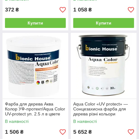
372
1 058
₴
₴
Купити
Купити
Фарба для дерева Аква
Aqua Color «UV protect» —
Колор УФ-протект/Aqua Color
Сонцезахисна фарба для
UV-protect уп. 2.5 л в цвете
дерева різні кольори
В наявності
В наявності
1 506
5 652
₴
₴