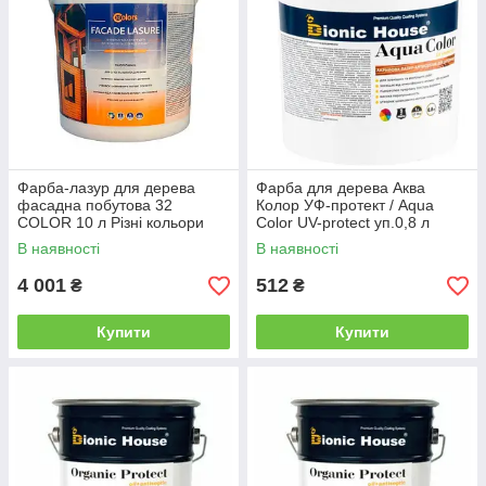
Фарба-лазур для дерева
Фарба для дерева Аква
фасадна побутова 32
Колор УФ-протект / Aqua
COLOR 10 л Різні кольори
Color UV-protect уп.0,8 л
(різні кольори)
В наявності
В наявності
4 001
512
₴
₴
Купити
Купити