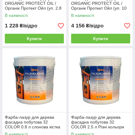
ORGANIC PROTECT OIL /
ORGANIC PROTECT OIL /
Органік Протект Ойл (уп. 2,8
Органік Протект Ойл (уп. 10
л)
л)
В наявності
В наявності
1 228
4 156
₴/відро
₴/відро
Купити
Купити
Фарба-лазур для дерева
Фарба-лазур для дерева
фасадна побутова 32
фасадна побутова 32
COLOR 0.8 л слонова кістка
COLOR 2.5 л Різні кольори
Різні кольори
В наявності
В наявності