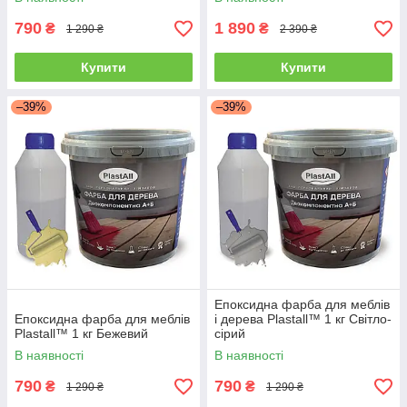
790
1 890
₴
₴
1 290 ₴
2 390 ₴
Купити
Купити
–39%
–39%
Епоксидна фарба для меблів
Епоксидна фарба для меблів
і дерева Plastall™ 1 кг Світло-
Plastall™ 1 кг Бежевий
сірий
В наявності
В наявності
790
790
₴
₴
1 290 ₴
1 290 ₴