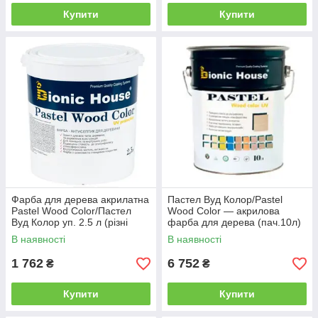
Купити
Купити
Фарба для дерева акрилатна
Пастел Вуд Колор/Pastel
Pastel Wood Color/Пастел
Wood Color — акрилова
Вуд Колор уп. 2.5 л (різні
фарба для дерева (пач.10л)
кольори)
різні кольори
В наявності
В наявності
1 762
6 752
₴
₴
Купити
Купити