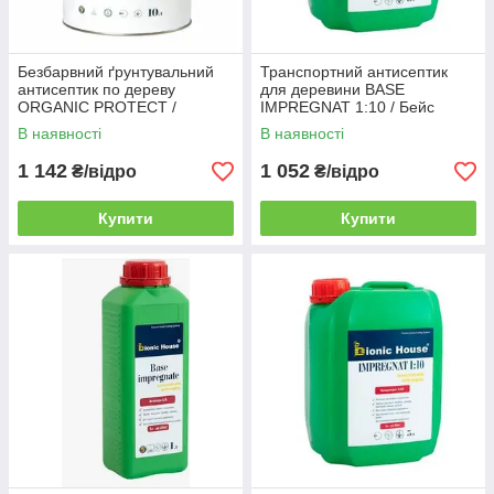
Безбарвний ґрунтувальний
Транспортний антисептик
антисептик по дереву
для деревини BASE
ORGANIC PROTECT /
IMPREGNAT 1:10 / Бейс
Органік Протект (уп. 2,8 л)
імпресант (пач. 5 л)
В наявності
В наявності
1 142
1 052
₴/відро
₴/відро
Купити
Купити