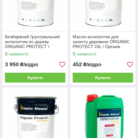
Безбарвний ґрунтувальний
Масло-антисептик для
антисептик по дереву
захисту деревини ORGANIC
ORGANIC PROTECT /
PROTECT OIL / Органік
Органік Протект (уп. 10 л)
Протект Ойл (уп. 1 л)
В наявності
В наявності
3 950
452
₴/відро
₴/відро
Купити
Купити