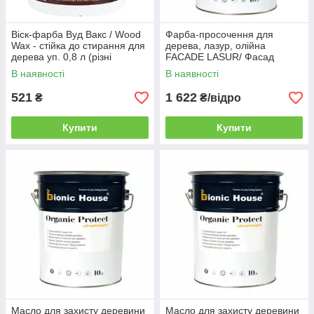
Віск-фарба Вуд Вакс / Wood
Фарба-просочення для
Wax - стійка до стирання для
дерева, лазур, олійна
дерева уп. 0,8 л (різні
FACADE LASUR/ Фасад
кольори)
Лазур (уп.2,8 л) різні кольори
В наявності
В наявності
521
1 622
₴
₴/відро
Купити
Купити
Масло для захисту деревини
Масло для захисту деревини