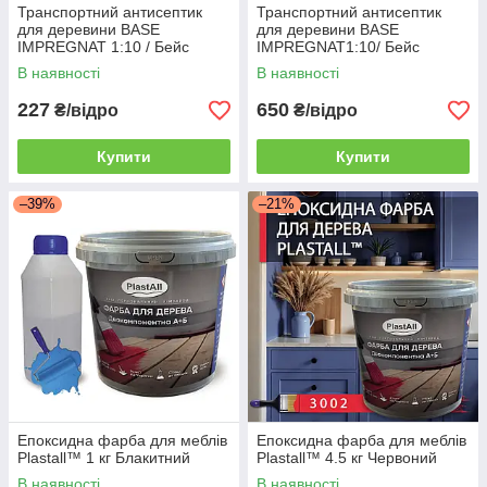
Транспортний антисептик
Транспортний антисептик
для деревини BASE
для деревини BASE
IMPREGNAT 1:10 / Бейс
IMPREGNAT1:10/ Бейс
імпресант (пач. 1 л)
імпресант (пач. 3 л)
В наявності
В наявності
227
650
₴/відро
₴/відро
Купити
Купити
–39%
–21%
Епоксидна фарба для меблів
Епоксидна фарба для меблів
Plastall™ 1 кг Блакитний
Plastall™ 4.5 кг Червоний
В наявності
В наявності