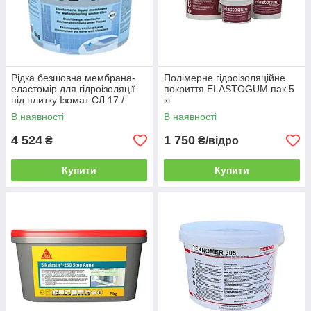
Рідка безшовна мембрана-
Полімерне гідроізоляційне
еластомір для гідроізоляції
покриття ELASTOGUM пак.5
під плитку Ізомат СЛ 17 /
кг
Isomat SL 17, 15 кг
В наявності
В наявності
4 524
1 750
₴
₴/відро
Купити
Купити