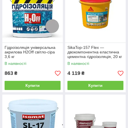
Гідроізоляція універсальна
SikaTop-157 Flex —
акрилова H2Off світло-сіра
двокомпонентна еластична
3,6 кг
цементна гідроізоляція, 20 кг
В наявності
В наявності
863
4 119
₴
₴
Купити
Купити