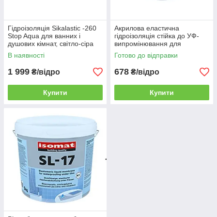
Гідроізоляція Sikalastic -260
Акрилова еластична
Stop Aqua для ванних і
гідроізоляція стійка до УФ-
душових кімнат, світло-сіра
випромінювання для
балконів та терас Teknomer
В наявності
Готово до відправки
305/Текномер 305 уп.3 кг.
1 999
678
₴/відро
₴/відро
Купити
Купити