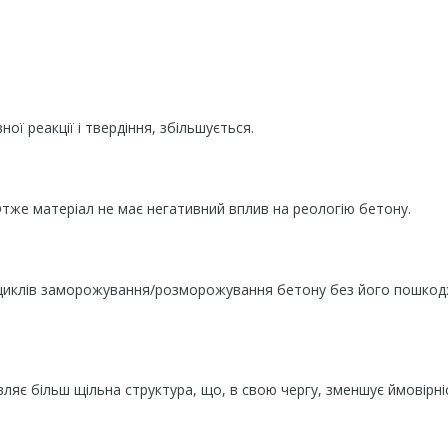
ної реакції і твердіння, збільшується.
Отже матеріал не має негативний вплив на реологію бетону.
ть циклів заморожування/розморожування бетону без його пошкод
вляє більш щільна структура, що, в свою чергу, зменшує ймовірні