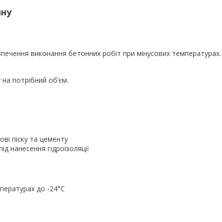
ину
зпечення виконання бетонних робіт при мінусових температурах.
на потрібний об’єм.
ві піску та цементу
ід нанесення гідроізоляції
мпературах
до -24°С