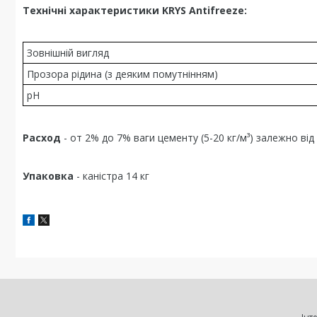
Т
ехнічні характеристики KRYS Antifreeze:
Зовнішній вигляд
Прозора рідина (з деяким помутнінням)
pH
Расход
- от 2% до 7%
ваги цементу
(5-20 кг/м³)
залежно від
Упаковка
-
каністра
14 кг