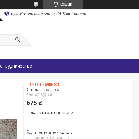
Кошик
вул. Миколи Кібальчича, 2А, Київ, Україна
отрудничество
Немає в наявності
Оптом і в роздріб
Код:
КР-МД-14
675 ₴
Показати оптові ціни
+380 (50) 087-84-04
Виписка рахунків