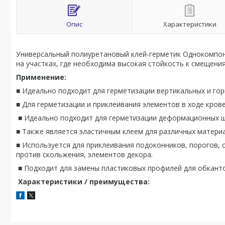
Опис
Характеристики
Универсальный полиуретановый клей-герметик
Однокомпон
на участках, где необходима высокая стойкость к смещен
Применение:
■
Идеально
подходит
для
герметизации
вертикальных
и
гор
■
Для
герметизации
и
приклеивания
элементов
в
ходе
кров
■
Идеально
подходит
для
герметизации
деформационных
■
Также
является
эластичным
клеем
для
различных
матери
■
Используется
для
приклеивания
подоконников
,
порогов
,
против
скольжения
,
элемент
ов декора.
■
Подходит
для
замены
пластиковых
профилей
для
обкант
Характеристики / преимущества: