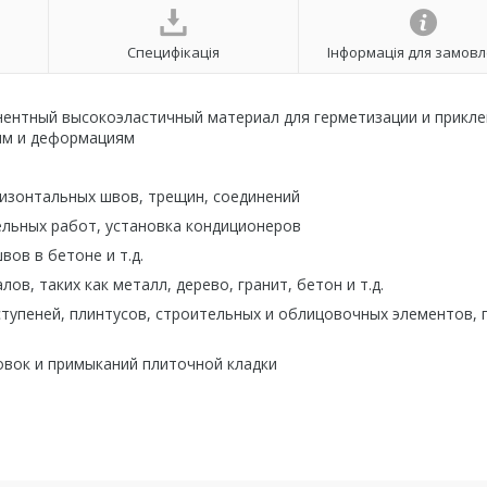
Специфікація
Інформація для замов
ентный высокоэластичный материал для герметизации и прикл
иям и деформациям
изонтальных
швов
,
трещин
,
соединени
й
ельных
работ
,
установка
кондиционеро
в
швов
в
бетоне
и
т
.
д
.
алов
,
таких
как
металл
,
дерево
,
гранит
,
бетон
и
т
.
д
.
ступеней
,
плинтусов
,
строительных
и
облицовочных
элементов
,
овок
и
примыканий
плиточной
кладк
и