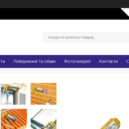
ата
Повернення та обмін
Фотогалерея
Контакти
С