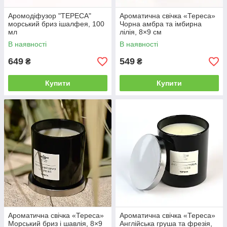
Аромодіфузор "ТЕРЕСА"
Ароматична свічка «Тереса»
морський бриз ішалфея, 100
Чорна амбра та імбирна
мл
лілія, 8×9 см
В наявності
В наявності
649
549
₴
₴
Купити
Купити
Ароматична свічка «Тереса»
Ароматична свічка «Тереса»
Морський бриз і шавлія, 8×9
Англійська груша та фрезія,