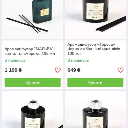
Аромадифузор «Тереса»
Аромадифузор "МАЛЬВА"
Чорна амбра і імбирна лілія
сантал та смерека, 195 мл
100 мл
В наявності
В наявності
1 199
649
₴
₴
Купити
Купити