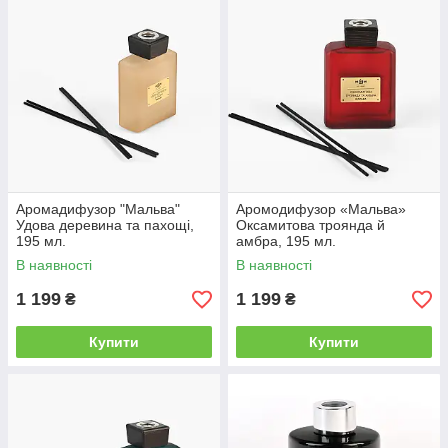
Аромадифузор "Мальва"
Аромодифузор «Мальва»
Удова деревина та пахощі,
Оксамитова троянда й
195 мл.
амбра, 195 мл.
В наявності
В наявності
1 199
1 199
₴
₴
Купити
Купити