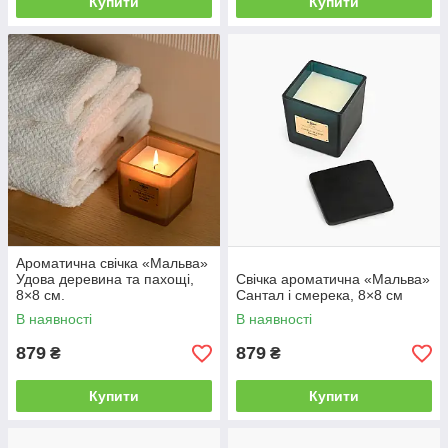
Купити
Купити
Ароматична свічка «Мальва»
Удова деревина та пахощі,
Свічка ароматична «Мальва»
8×8 см.
Сантал і смерека, 8×8 см
В наявності
В наявності
879
879
₴
₴
Купити
Купити