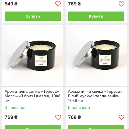
549
769
₴
₴
Купити
Купити
Ароматична свічка «Тереса»
Ароматична свічка «Тереса»
Морський бриз і шавлія, 10×8
Білий мускус і тепла ваніль,
см.
10×8 см
В наявності
В наявності
769
769
₴
₴