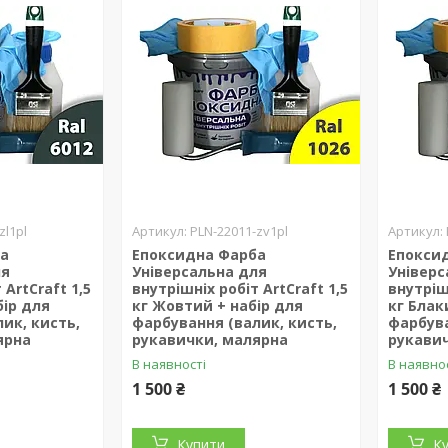
zl1pl
PLN-22011-zv1pl
ба
Епоксидна Фарба
Епокси
ля
Універсальна для
Універс
 ArtCraft 1,5
внутрішніх робіт ArtCraft 1,5
внутрішн
бір для
кг Жовтий + набір для
кг Блак
ик, кисть,
фарбування (валик, кисть,
фарбува
ярна
рукавички, малярна
рукави
В наявності
В наявно
1 500 ₴
1 500 ₴
Купити
К