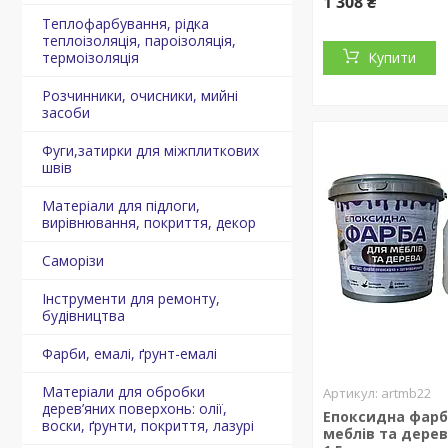
1 308 ₴
Теплофарбування, рідка
теплоізоляція, пароізоляція,
термоізоляція
Купити
Розчинники, очисники, мийні
засоби
Фуги,затирки для міжплиткових
швів
Матеріали для підлоги,
вирівнювання, покриття, декор
Саморізи
Інструменти для ремонту,
будівництва
Фарби, емалі, ґрунт-емалі
Матеріали для обробки
artmb22
дерев’яних поверхонь: олії,
Епоксидна фарб
воски, ґрунти, покриття, лазурі
меблів та дерев