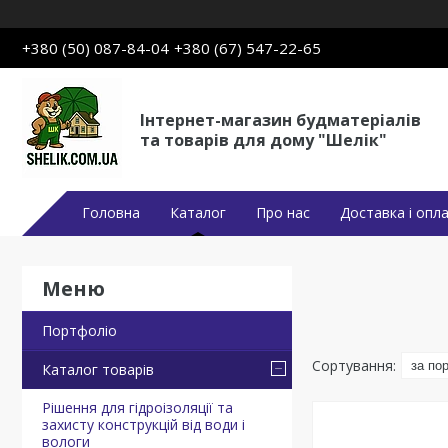
+380 (50) 087-84-04
+380 (67) 547-22-65
Інтернет-магазин будматеріалів
та товарів для дому "Шелік"
Головна
Каталог
Про нас
Доставка і опл
Портфоліо
Каталог товарів
Рішення для гідроізоляції та
захисту конструкцій від води і
вологи