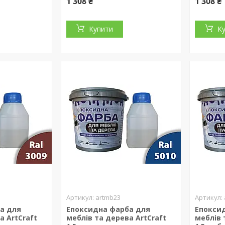
1 308 ₴
1 308 ₴
Купити
К
artmb23
а для
Епоксидна фарба для
Епокси
а ArtCraft
меблів та дерева ArtCraft
меблів 