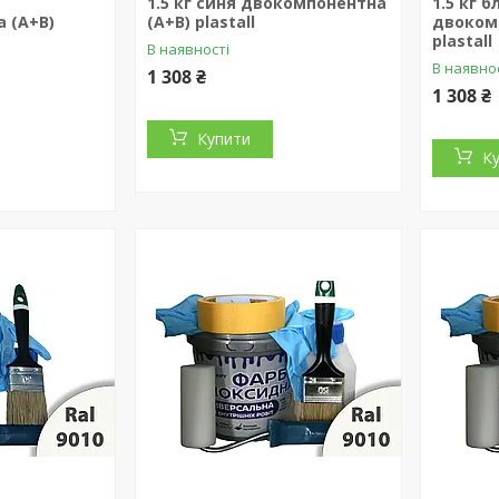
а
1.5 кг синя двокомпонентна
1.5 кг 
 (А+В)
(А+В) plastall
двоком
plastall
В наявності
В наявно
1 308 ₴
1 308 ₴
Купити
К