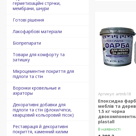
герметизаційні стрічки,
мембрани, шнури
Готові рішення
Лакофарбові матеріали
Біопрепарати
Товари для комфорту та
затишку
Мікроцементне покриття для
підлоги та стін
Воронки кровельные и
аэраторы
artmb18
Епоксидна фарб
Декоративні добавки для
меблів та дерев
підлоги та стін (флоки/чіпси,
1.5 кг чорна
кварцовий кольоровий пісок)
двокомпонентна
plastall
Реставрація й декоративні
В наявності
покриття, каменний килим