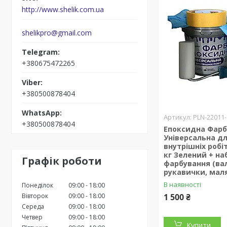
http://www.shelik.com.ua
shelikpro@gmail.com
+380675472265
+380500878404
PLN-22011-
+380500878404
Епоксидна Фар
Універсальна д
внутрішніх робіт
кг Зелений + на
Графік роботи
фарбування (вал
рукавички, мал
В наявності
Понеділок
09:00
18:00
Вівторок
09:00
18:00
1 500 ₴
Середа
09:00
18:00
Четвер
09:00
18:00
Купити