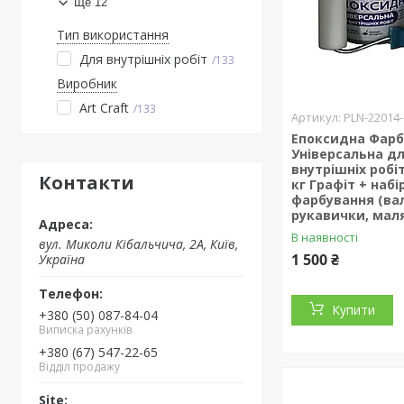
Ще 12
Тип використання
Для внутрішніх робіт
133
Виробник
Art Craft
133
PLN-22014-
Епоксидна Фар
Універсальна д
внутрішніх робіт
Контакти
кг Графіт + набі
фарбування (вал
рукавички, мал
В наявності
вул. Миколи Кібальчича, 2А, Київ,
1 500 ₴
Україна
Купити
+380 (50) 087-84-04
Виписка рахунків
+380 (67) 547-22-65
Відділ продажу