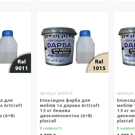
artmb19
а для
Епоксидна фарба для
Епокси
а ArtCraft
меблів та дерева ArtCraft
меблів 
1.5 кг бежева
1.5 кг 
 (А+В)
двокомпонентна (А+В)
двоком
plastall
plastall
В наявності
В наявно