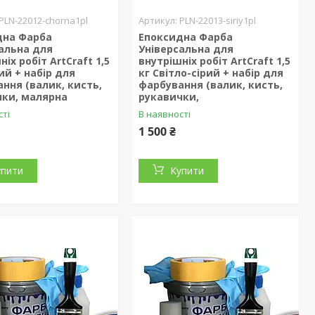
PLN-22012-chorna1pl
PLN-22013-siriy1pl
дна Фарба
Епоксидна Фарба
альна для
Універсальна для
іх робіт ArtCraft 1,5
внутрішніх робіт ArtCraft 1,5
ий + набір для
кг Світло-сірий + набір для
ння (валик, кисть,
фарбування (валик, кисть,
чки, малярна
рукавички,
сті
В наявності
1 500 ₴
упити
Купити