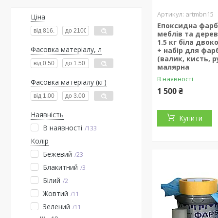
artmbn15
Ціна
Епоксидна фарб
меблів та дерев
1.5 кг біла дво
Фасовка матеріалу, л
+ набір для фар
(валик, кисть, 
малярна
В наявності
Фасовка матеріалу (кг)
1 500 ₴
Наявність
Купити
В наявності
133
Колір
Бежевий
23
Блакитний
3
Білий
2
Жовтий
11
Зелений
11