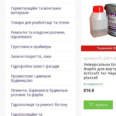
Герметизаційні та монтажні
матеріали
Товари для реабілітації та гігієни
Ремонтні та кладочні розчини,
підсилювачі
Грунтовки и праймеры
Захисні покриття, лаки
PL-22011-c
Універсальна Е
Гідрофобна захист фасадів
Фарба для внутр
ArtCraft 1кг Че
Промислове і цивільне
plastall
будівництво
В наявності
816 ₴
Пігменти, барвники в будівельні
розчини та фарби
Гідроізоляція та ремонт бетону
Купити
Гідроізоляційні та