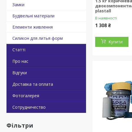
1.5 кг коричнев
Замки
двокомпонентна
plastall
Будівельні матеріали
В наявності
1 308 ₴
Елементи живлення
Силикон для литья форм
Купити
Статті
Про нас
Відгуки
Доставка та оплата
Фотогалерея
Сотрудничество
Фільтри