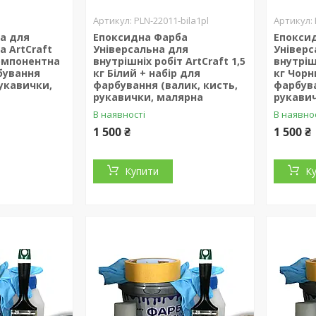
PLN-22011-bila1pl
а для
Епоксидна Фарба
Епокси
а ArtCraft
Універсальна для
Універс
компонентна
внутрішніх робіт ArtCraft 1,5
внутрішн
бування
кг Білий + набір для
кг Чорн
рукавички,
фарбування (валик, кисть,
фарбува
рукавички, малярна
рукави
В наявності
В наявно
1 500 ₴
1 500 ₴
Купити
К