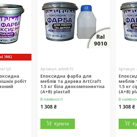
her1pl
artmb15
поксидна
Епоксидна фарба для
Епокси
ішніх робіт
меблів та дерева ArtCraft
меблів 
рвоний
1.5 кг біла двокомпонентна
1.5 кг 
(А+В) plastall
(А+В) pl
В наявності
В наявно
1 308 ₴
1 308 ₴
Купити
К