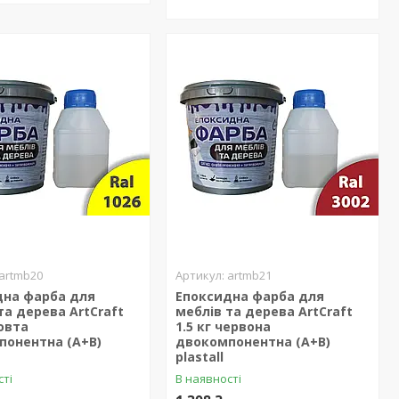
artmb20
artmb21
дна фарба для
Епоксидна фарба для
та дерева ArtCraft
меблів та дерева ArtCraft
жовта
1.5 кг червона
понентна (А+В)
двокомпонентна (А+В)
plastall
сті
В наявності