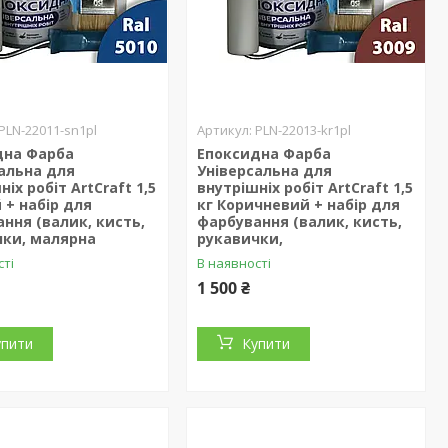
PLN-22011-sn1pl
PLN-22013-kr1pl
дна Фарба
Епоксидна Фарба
альна для
Універсальна для
іх робіт ArtCraft 1,5
внутрішніх робіт ArtCraft 1,5
й + набір для
кг Коричневий + набір для
ння (валик, кисть,
фарбування (валик, кисть,
чки, малярна
рукавички,
сті
В наявності
1 500 ₴
упити
Купити