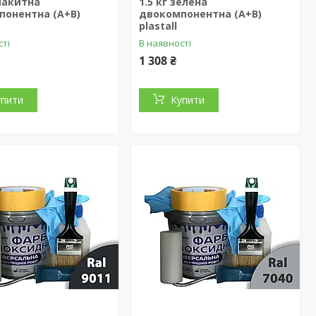
блакитна
1.5 кг зелена
понентна (А+В)
двокомпонентна (А+В)
plastall
сті
В наявності
1 308 ₴
упити
Купити