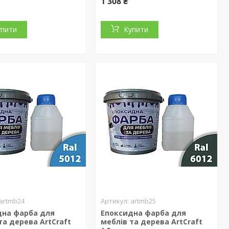
1 308 ₴
упити
Купити
artmb24
artmb25
дна фарба для
Епоксидна фарба для
та дерева ArtCraft
меблів та дерева ArtCraft