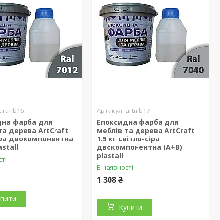
artmb16
artmb17
дна фарба для
Епоксидна фарба для
та дерева ArtCraft
меблів та дерева ArtCraft
сіра двокомпонентна
1.5 кг світло-сіра
astall
двокомпонентна (А+В)
plastall
сті
В наявності
1 308 ₴
упити
Купити