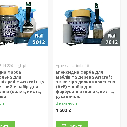
PLN-22011-gl1pl
artmbn16
дна Фарба
Епоксидна фарба для
альна для
меблів та дерева ArtCraft
іх робіт ArtCraft 1,5
1.5 кг сіра двокомпонентна
итний + набір для
(А+В) + набір для
ння (валик, кисть,
фарбування (валик, кисть,
чки,
рукавички,
сті
В наявності
1 500 ₴
упити
Купити