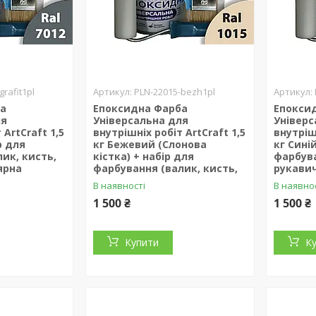
grafit1pl
PLN-22015-bezh1pl
ба
Епоксидна Фарба
Епокси
ля
Універсальна для
Універс
 ArtCraft 1,5
внутрішніх робіт ArtCraft 1,5
внутрішн
р для
кг Бежевий (Слонова
кг Сині
ик, кисть,
кістка) + набір для
фарбува
ярна
фарбування (валик, кисть,
рукави
В наявності
В наявно
1 500 ₴
1 500 ₴
Купити
К