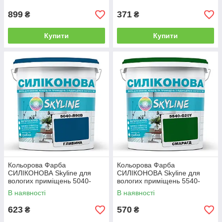
899
371
₴
₴
Купити
Купити
Кольорова Фарба
Кольорова Фарба
СИЛІКОНОВА Skyline для
СИЛІКОНОВА Skyline для
вологих приміщень 5040-
вологих приміщень 5540-
R90B (C) Глибина 1л
G20Y (C) Смарагд 1л
В наявності
В наявності
623
570
₴
₴