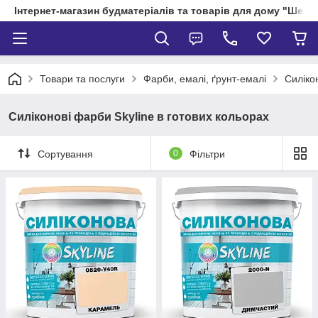
Інтернет-магазин будматеріалів та товарів для дому "Шелік
Товари та послуги
Фарби, емалі, ґрунт-емалі
Силіко
Силіконові фарби Skyline в готових кольорах
Сортування
0
Фільтри