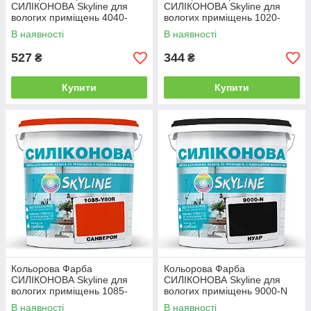
СИЛІКОНОВА Skyline для
СИЛІКОНОВА Skyline для
вологих приміщень 4040-
вологих приміщень 1020-
G30Y (C) Тисан 1л
G40Y Лессі 1л
В наявності
В наявності
527
344
₴
₴
Купити
Купити
Кольорова Фарба
Кольорова Фарба
СИЛІКОНОВА Skyline для
СИЛІКОНОВА Skyline для
вологих приміщень 1085-
вологих приміщень 9000-N
Y80R (C) Санверон 1л
(C) Нуар 1л
В наявності
В наявності