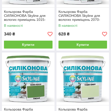
Кольорова Фарба
Кольорова Фарба
СИЛІКОНОВА Skyline для
СИЛІКОНОВА Skyline для
вологих приміщень 1015-
вологих приміщень 2070-
B80G Брізель 1л
G10Y (C) Груніс 1л
В наявності
В наявності
340
628
₴
₴
Купити
Купити
Кольорова Фарба
Кольорова Фарба