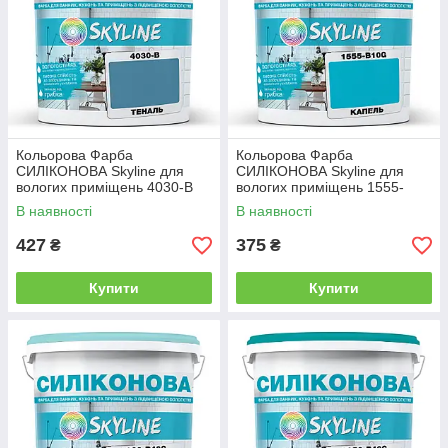
Кольорова Фарба
Кольорова Фарба
СИЛІКОНОВА Skyline для
СИЛІКОНОВА Skyline для
вологих приміщень 4030-B
вологих приміщень 1555-
Теналь 1л
B10G Капель 1л
В наявності
В наявності
427
375
₴
₴
Купити
Купити