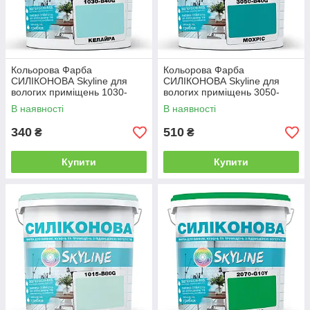
Кольорова Фарба
Кольорова Фарба
СИЛІКОНОВА Skyline для
СИЛІКОНОВА Skyline для
вологих приміщень 1030-
вологих приміщень 3050-
B40G Келайра 1л
B40G Мохріс 1л
В наявності
В наявності
340
510
₴
₴
Купити
Купити