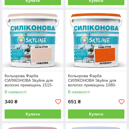
Купити
Купити
Кольорова Фарба
Кольорова Фарба
СИЛІКОНОВА Skyline для
СИЛІКОНОВА Skyline для
вологих приміщень 1515-
вологих приміщень 1080-
Y70R Грівальд 1л
Y70R (C) Кронавір 1л
В наявності
В наявності
340
651
₴
₴
Купити
Купити