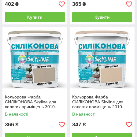
402
365
₴
₴
Купити
Купити
Кольорова Фарба
Кольорова Фарба
СИЛІКОНОВА Skyline для
СИЛІКОНОВА Skyline для
вологих приміщень 3010-
вологих приміщень 2010-
Y20R Делантель 1л
Y40R Тенвалір 1л
В наявності
В наявності
366
347
₴
₴