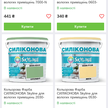
вологих приміщень 7000-N
вологих приміщень 0603-
Тумель 1л
Y20R Вершковий 1л
В наявності
В наявності
441
340
₴
₴
Купити
Купити
Кольорова Фарба
Кольорова Фарба
СИЛІКОНОВА Skyline для
СИЛІКОНОВА Skyline для
вологих приміщень 2030-
вологих приміщень 0530-
G30Y Сухоцвіт 1л
Y10R Янса 1л
В наявності
В наявності