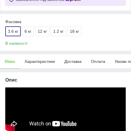
Фасовка
3.6 кг
6 кг
12 кг
1.2 кг
18 кг
В наявності
Опис
Характеристики
Доставка
Оплата
Умови п
Опис