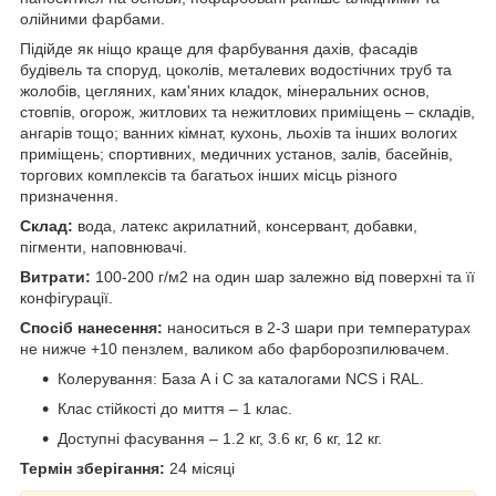
олійними фарбами.
Підійде як ніщо краще для фарбування дахів, фасадів
будівель та споруд, цоколів, металевих водостічних труб та
жолобів, цегляних, кам'яних кладок, мінеральних основ,
стовпів, огорож, житлових та нежитлових приміщень – складів,
ангарів тощо; ванних кімнат, кухонь, льохів та інших вологих
приміщень; спортивних, медичних установ, залів, басейнів,
торгових комплексів та багатьох інших місць різного
призначення.
Склад:
вода, латекс акрилатний, консервант, добавки,
пігменти, наповнювачі.
Витрати:
100-200 г/м2 на один шар залежно від поверхні та її
конфігурації.
Спосіб нанесення:
наноситься в 2-3 шари при температурах
не нижче +10 пензлем, валиком або фарборозпилювачем.
Колерування: База А і С за каталогами NCS і RAL.
Клас стійкості до миття – 1 клас.
Доступні фасування – 1.2 кг, 3.6 кг, 6 кг, 12 кг.
Термін зберігання:
24 місяці