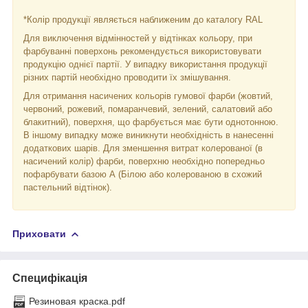
*Колір продукції являється наближеним до каталогу RAL
Для виключення відмінностей у відтінках кольору, при
фарбуванні поверхонь рекомендується використовувати
продукцію однієї партії. У випадку використання продукції
різних партій необхідно проводити їх змішування.
Для отримання насичених кольорів гумової фарби (жовтий,
червоний, рожевий, помаранчевий, зелений, салатовий або
блакитний), поверхня, що фарбується має бути однотонною.
В іншому випадку може виникнути необхідність в нанесенні
додаткових шарів. Для зменшення витрат колерованої (в
насичений колір) фарби, поверхню необхідно попередньо
пофарбувати базою А (Білою або колерованою в схожий
пастельний відтінок).
Приховати
Специфікація
Резиновая краска.pdf