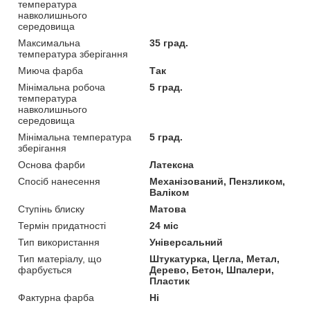
температура
навколишнього
середовища
Максимальна
35 град.
температура зберігання
Миюча фарба
Так
Мінімальна робоча
5 град.
температура
навколишнього
середовища
Мінімальна температура
5 град.
зберігання
Основа фарби
Латексна
Спосіб нанесення
Механізований, Пензликом,
Валіком
Ступінь блиску
Матова
Термін придатності
24 міс
Тип використання
Універсальний
Тип матеріалу, що
Штукатурка, Цегла, Метал,
фарбується
Дерево, Бетон, Шпалери,
Пластик
Фактурна фарба
Ні