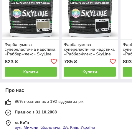
Фарба гумова
Фарба гумова
Фарб
супереластична надстійка
супереластична надстійка
супе
«РабберФлекс» SkyLine
«РабберФлекс» SkyLine
«Раб
Сіро-бежева RAL 1019 3,6
Чорний RAL 9004 3,6 кг
Сині
823
785
803
₴
₴
кг
Купити
Купити
Про нас
96% позитивних з 192 відгуків за рік
Працює з 31.10.2008
м. Київ
вул. Миколи Кібальчича, 2А, Київ, Україна