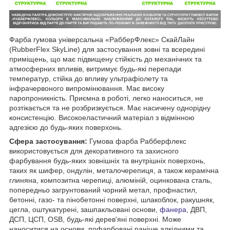
Фарба гумова універсальна «РабберФлекс» СкайЛайн
(RubberFlex SkyLine) для застосування зовні та всередині
приміщень, що має підвищену стійкість до механічних та
атмосферних впливів, витримує будь-які перепади
температур, стійка до впливу ультрафіолету та
інфрачервоного випромінювання. Має високу
паропроникність. Приємна в роботі, легко наноситься, не
розтікається та не розбризкується. Має насичену однорідну
консистенцію. Високоеластичний матеріал з відмінною
адгезією до будь-яких поверхонь.
Сфера застосування:
Гумова фарба Рабберфлекс
використовується для декоративного та захисного
фарбування будь-яких зовнішніх та внутрішніх поверхонь,
таких як шифер, ондулін, металочерепиця, а також керамічна
глиняна, композитна черепиці, алюміній, оцинкована сталь,
попередньо загрунтований чорний метал, профнастил,
бетонні, газо- та пінобетонні поверхні, шлакоблок, ракушняк,
цегла, оштукатурені, зашпакльовані основи,
фанера
, ДВП,
ДСП, ЦСП, OSB, будь-які дерев'яні поверхні. Може
наноситися на основи, пофарбовані раніше алкідними та