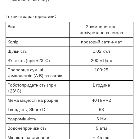
Технічні характеристики
:
Вид
2-компонентна
поліуретанова смола
Колір
прозорий сатин-мат
Щільність
1,02 кг/л
В'язкість
(при +23°C)
200 мПа·с
Пропорція суміші
100:25
компонентів
(A:B)
за вагою
Роботопридатність
(при
1 година
+23°C)
Межа міцності на розрив
40 Н/мм
2
Твердість
, Shore D
63
Удароміцність
6 Нм
Водонепроникність
5 атм
Міцність на стирання
≤ 45 mg