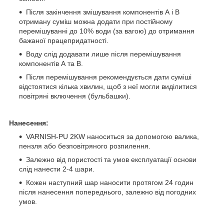
Після закінчення змішування компонентів А і В
отриману суміш можна додати при постійному
перемішуванні до 10% води (за вагою) до отримання
бажаної працепридатності.
Воду слід додавати лише після перемішування
компонентів А та В.
Після перемішування рекомендується дати суміші
відстоятися кілька хвилин, щоб з неї могли виділитися
повітряні включення (бульбашки).
Нанесення
:
VARNISH-PU 2KW наноситься за допомогою валика,
пензля або безповітряного розпилення.
Залежно від пористості та умов експлуатації основи
слід нанести 2-4 шари.
Кожен наступний шар наносити протягом 24 годин
після нанесення попереднього, залежно від погодних
умов.