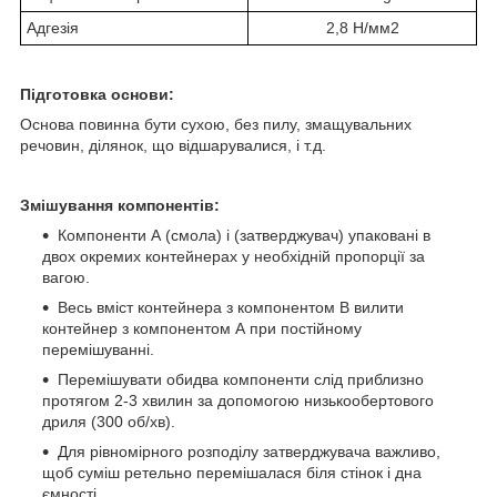
Адгезія
2,8 Н/мм
2
Підготовка основи
:
Основа повинна бути сухою, без пилу, змащувальних
речовин, ділянок, що відшарувалися, і т.д.
Змішування компонентів
:
Компоненти А (смола) і (затверджувач) упаковані в
двох окремих контейнерах у необхідній пропорції за
вагою.
Весь вміст контейнера з компонентом В вилити
контейнер з компонентом А при постійному
перемішуванні
.
Перемішувати обидва компоненти слід приблизно
протягом 2-3 хвилин за допомогою низькообертового
дриля (300 об/хв)
.
Для рівномірного розподілу затверджувача важливо,
щоб суміш ретельно перемішалася біля стінок і дна
ємності.