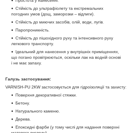
Простота у нанесенні.
Стійкість до ультрафіолету та екстремальних
погодних умов (дощ, заморозки – відлиги).
Стійкість до миючих засобів, олій, води, лугів.
Паропроникність.
Стійкість до пішохідного руху та інтенсивного руху
легкового транспорту.
Ідеальний для нанесення у внутрішніх приміщеннях,
що погано провітрюються, оскільки лак на водній основі
і не має запаху.
Галузь застосування
:
VARNISH-PU 2KW застосовується для гідроізоляції та захисту
:
Поверхня декоративної стяжки.
Бетону.
Натурального каменю
.
Дерева
.
Епоксидні фарби (у тому числі для надання поверхні
матового вигляду)
.