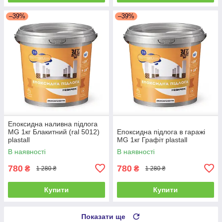
–39%
–39%
Епоксидна наливна підлога
MG 1кг Блакитний (ral 5012)
Епоксидна підлога в гаражі
plastall
MG 1кг Графіт plastall
В наявності
В наявності
780
780
₴
₴
1 280 ₴
1 280 ₴
Купити
Купити
Показати ще