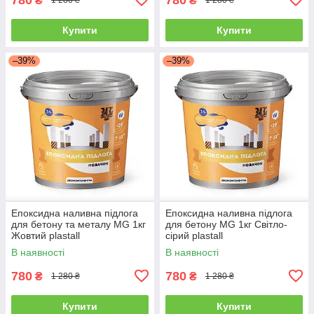
₴
₴
1 280 ₴
1 280 ₴
Купити
Купити
–39%
–39%
Епоксидна наливна підлога
Епоксидна наливна підлога
для бетону та металу MG 1кг
для бетону MG 1кг Світло-
Жовтий plastall
сірий plastall
В наявності
В наявності
780
780
₴
₴
1 280 ₴
1 280 ₴
Купити
Купити