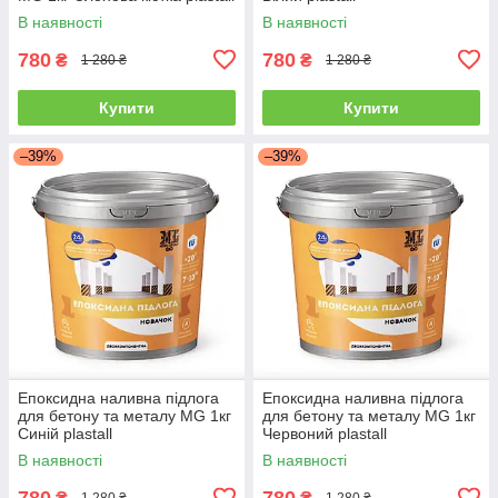
В наявності
В наявності
780
780
₴
₴
1 280 ₴
1 280 ₴
Купити
Купити
–39%
–39%
Епоксидна наливна підлога
Епоксидна наливна підлога
для бетону та металу MG 1кг
для бетону та металу MG 1кг
Синій plastall
Червоний plastall
В наявності
В наявності
780
780