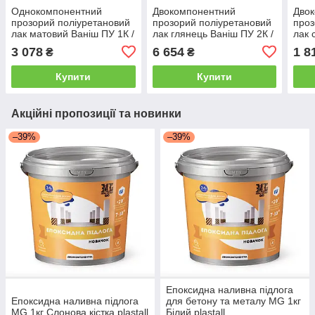
Однокомпонентний
Двокомпонентний
Дво
прозорий поліуретановий
прозорий поліуретановий
проз
лак матовий Ваніш ПУ 1К /
лак глянець Ваніш ПУ 2К /
лак 
Varnish PU 1K, 1 кг
Varnish PU 2K, 5 кг
Varn
3 078
6 654
1 8
₴
₴
Купити
Купити
Акційні пропозиції та новинки
–39%
–39%
Епоксидна наливна підлога
Епоксидна наливна підлога
для бетону та металу MG 1кг
MG 1кг Слонова кістка plastall
Білий plastall