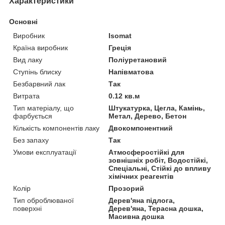
Характеристики
Основні
Виробник
Isomat
Країна виробник
Греція
Вид лаку
Поліуретановий
Ступінь блиску
Напівматова
Безбарвний лак
Так
Витрата
0.12 кв.м
Тип матеріалу, що
Штукатурка, Цегла, Камінь,
фарбується
Метал, Дерево, Бетон
Кількість компонентів лаку
Двокомпонентний
Без запаху
Так
Умови експлуатації
Атмосферостійкі для
зовнішніх робіт, Водостійкі,
Спеціальні, Стійкі до впливу
хімічних реагентів
Колір
Прозорий
Тип оброблюваної
Дерев'яна підлога,
поверхні
Дерев'яна, Терасна дошка,
Масивна дошка