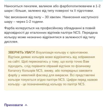
Наноситься пензлем, валиком або фарбопопилювачем в 1-2
шари і більше, залежно від типу поверхні та її підготовки.
Час висихання від пилу – 30 хвилин. Нанесення наступного
шару – через 1-2 години.
Фарба колерується на професійному обладнанні в повній
відповідності до еталонних відтінків палітри NCS. Передача
кольору може незначно відрізнятися в залежності від типу
дисплея.
ЗВЕРНІТЬ УВАГУ!
Візуалізація кольору є орієнтовною.
Відтінок деяких кольорів може відрізнятись від зображення
на сайті. Щоб переконатись у тому, що колір точно Вам
підходить, слід порівняти обраний відтінок по фізичному
Каталогу Кольорів NCS, вживу, або попередньо замовити
фарбу у невеликій фасовці для викраски. Всі представлені
кольори тонуються згідно палітри NCS. Цифри перед назвою
кольору - це позначення/код кольору по палітрі NCS.
Приховати