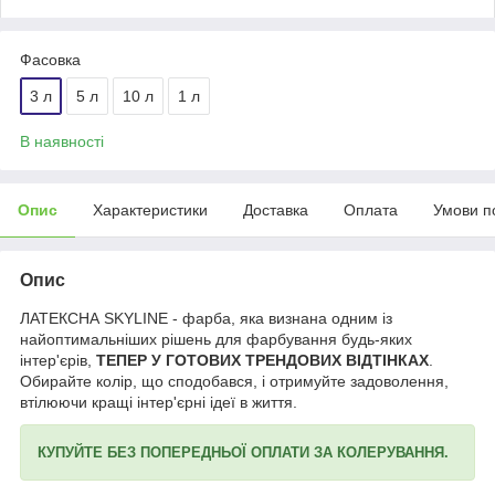
Фасовка
3 л
5 л
10 л
1 л
В наявності
Опис
Характеристики
Доставка
Оплата
Умови п
Опис
ЛАТЕКСНА SKYLINE - фарба, яка визнана одним із
найоптимальніших рішень для фарбування будь-яких
інтер'єрів,
ТЕПЕР У ГОТОВИХ ТРЕНДОВИХ ВІДТІНКАХ
.
Обирайте колір, що сподобався, і отримуйте задоволення,
втілюючи кращі інтер'єрні ідеї в життя.
КУПУЙТЕ БЕЗ ПОПЕРЕДНЬОЇ ОПЛАТИ ЗА КОЛЕРУВАННЯ.