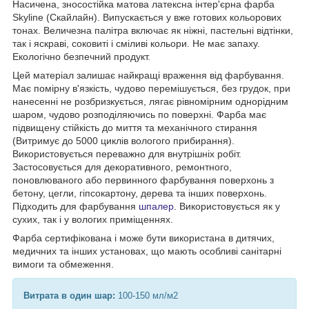
Насичена, зносостійка матова латексна інтер'єрна фарба
Skyline (Скайлайн). Випускається у вже готових кольорових
тонах. Величезна палітра включає як ніжні, пастельні відтінки,
так і яскраві, соковиті і сміливі кольори. Не має запаху.
Екологічно безпечний продукт.
Цей матеріал залишає найкращі враження від фарбування.
Має помірну в'язкість, чудово перемішується, без грудок, при
нанесенні не розбризкується, лягає рівномірним однорідним
шаром, чудово розподіляючись по поверхні. Фарба має
підвищену стійкість до миття та механічного стирання
(Витримує до 5000 циклів вологого прибирання).
Використовується переважно для внутрішніх робіт.
Застосовується для декоративного, ремонтного,
поновлюваного або первинного фарбування поверхонь з
бетону, цегли, гіпсокартону, дерева та інших поверхонь.
Підходить для фарбування
шпалер
. Використовується як у
сухих, так і у вологих приміщеннях.
Фарба сертифікована і може бути використана в дитячих,
медичних та інших установах, що мають особливі санітарні
вимоги та обмеження.
Витрата в один шар:
100-150 мл/м2