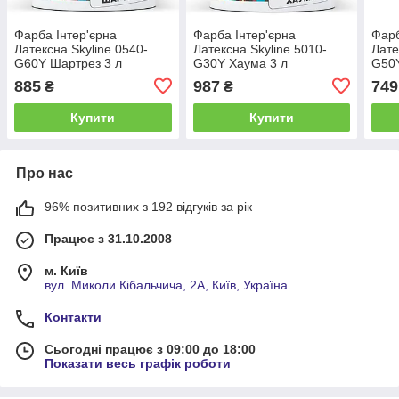
Фарба Інтер'єрна
Фарба Інтер'єрна
Фарб
Латексна Skyline 0540-
Латексна Skyline 5010-
Лате
G60Y Шартрез 3 л
G30Y Хаума 3 л
G50Y
885
987
749
₴
₴
Купити
Купити
Про нас
96% позитивних з 192 відгуків за рік
Працює з 31.10.2008
м. Київ
вул. Миколи Кібальчича, 2А, Київ, Україна
Контакти
Сьогодні працює з 09:00 до 18:00
Показати весь графік роботи