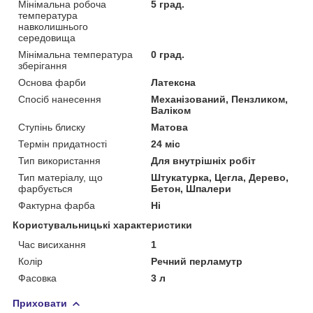
Мінімальна робоча
5 град.
температура
навколишнього
середовища
Мінімальна температура
0 град.
зберігання
Основа фарби
Латексна
Спосіб нанесення
Механізований, Пензликом,
Валіком
Ступінь блиску
Матова
Термін придатності
24 міс
Тип використання
Для внутрішніх робіт
Тип матеріалу, що
Штукатурка, Цегла, Дерево,
фарбується
Бетон, Шпалери
Фактурна фарба
Ні
Користувальницькі характеристики
Час висихання
1
Колір
Речний перламутр
Фасовка
3 л
Приховати