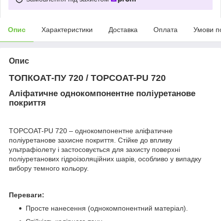
Опис
Характеристики
Доставка
Оплата
Умови п
Опис
ТОПКОАТ-ПУ 720 /
TOPCOAT-PU 720
Аліфатичне однокомпонентне поліуретанове
покриття
TOPCOAT-PU 720 – однокомпонентне аліфатичне
поліуретанове захисне покриття.
Стійке до впливу
ультрафіолету і застосовується для захисту поверхні
поліуретанових гідроізоляційних шарів, особливо у випадку
вибору темного кольору.
Переваги
:
Просте нанесення (однокомпонентний матеріал).