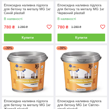
Епоксидна наливна підлога
Епоксидна наливна підлога
для бетону та металу MG 1кг
для бетону та металу MG 1кг
Синій plastall
Червоний plastall
В наявності
В наявності
780
780
₴
₴
1 280 ₴
1 280 ₴
Купити
Купити
–39%
–39%
Епоксидна наливна підлога
Епоксидна наливна підлога
для бетону та металу MG 1кг
для бетону MG 1кг Світло-
Жовтий plastall
сірий plastall