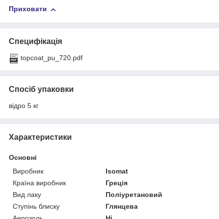
Приховати
Специфікація
topcoat_pu_720.pdf
Спосіб упаковки
відро 5 кг
Характеристики
Основні
Виробник
Isomat
Країна виробник
Греція
Вид лаку
Поліуретановий
Ступінь блиску
Глянцева
Аерозоль
Ні