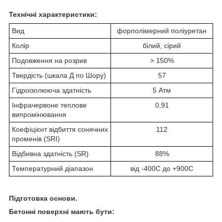
Технічні характеристики
:
Вид
форполімерний поліуретан
Колір
білий, сірий
Подовження на розрив
> 150%
Твердість (шкала Д по Шору)
57
Гідроізолююча здатність
5 Атм
Інфрачервоне теплове
0,91
випромінювання
Коефіцієнт відбиття сонячних
112
променів
(SRI)
Відбивна здатність
(SR)
88%
Температурний діапазон
від
-40
0
C до +90
0
C
Підготовка основи.
Бетонні поверхні мають бути
: