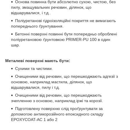
Основа повинна бути абсолютно сухою, чистою, без
пилу, змащувальних речовин, ділянок, що
відшарувалися, і т.д.
.
Поліуретанові гідроізоляційні покриття не вимагають
попереднього ґрунтування.
Бетонні поверхні повинні бути попередньо оброблені
поліуретановою ґрунтовкою PRIMER-PU 100 в один
шар.
Металеві поверхні мають бути
:
Сухими та чистими.
Очищеними від речовин, що перешкоджають адгезії з
основою, наприклад мастила, ділянок, що
відшарувалися, пилу і т.д.
Очищеними від речовин, що перешкоджають
зчепленню з основою, наприклад іржі та корозії.
Підготовлену поверхню слід проґрунтувати за
допомогою антикорозійного епоксидного складу
EPOXYCOAT-AC 1 або 2