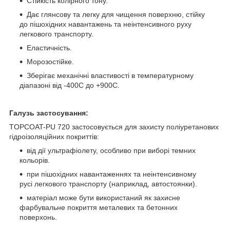
Стійкість колірного тону.
Дає глянсову та легку для чищення поверхню, стійку
до пішохідних навантажень та неінтенсивного руху
легкового транспорту.
Еластичність
.
Морозостійке
.
Зберігає механічні властивості в температурному
діапазоні від
-40
0
C до +90
0
C.
Галузь застосування
:
TOPCOAT-PU 720
застосовується для захисту поліуретанових
гідроізоляційних покриттів
:
від дії ультрафіолету, особливо при виборі темних
кольорів.
при пішохідних навантаженнях та неінтенсивному
русі легкового транспорту (наприклад, автостоянки).
матеріал може бути використаний як захисне
фарбувальне покриття металевих та бетонних
поверхонь.