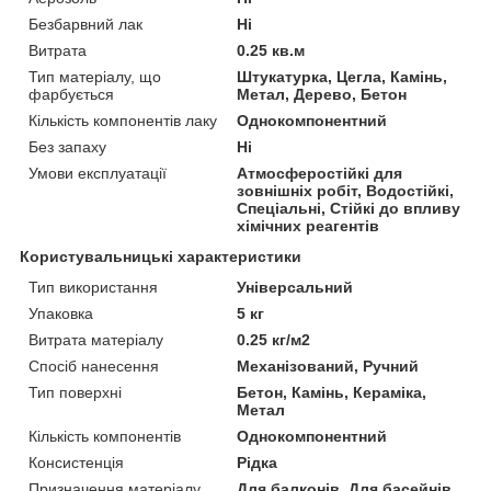
Безбарвний лак
Ні
Витрата
0.25 кв.м
Тип матеріалу, що
Штукатурка, Цегла, Камінь,
фарбується
Метал, Дерево, Бетон
Кількість компонентів лаку
Однокомпонентний
Без запаху
Ні
Умови експлуатації
Атмосферостійкі для
зовнішніх робіт, Водостійкі,
Спеціальні, Стійкі до впливу
хімічних реагентів
Користувальницькі характеристики
Тип використання
Універсальний
Упаковка
5 кг
Витрата матеріалу
0.25 кг/м2
Спосіб нанесення
Механізований, Ручний
Тип поверхні
Бетон, Камінь, Кераміка,
Метал
Кількість компонентів
Однокомпонентний
Консистенція
Рідка
Призначення матеріалу
Для балконів, Для басейнів,