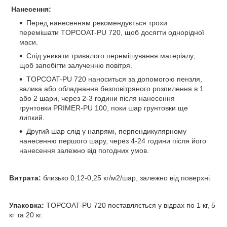
Нанесення
:
Перед нанесенням рекомендується трохи
перемішати TOPCOAT-PU 720, щоб досягти однорідної
маси.
Слід уникати тривалого перемішування матеріалу,
щоб запобігти залученню повітря.
TOPCOAT-PU 720 наноситься за допомогою пензля,
валика або обладнання безповітряного розпилення в 1
або 2 шари, через 2-3 години після нанесення
грунтовки PRIMER-PU 100, поки шар грунтовки ще
липкий.
Другий шар слід у напрямі, перпендикулярному
нанесенню першого шару, через 4-24 години після його
нанесення залежно від погодних умов.
Витрата
:
близько
0,12-0,25 кг/м
2
/
шар, залежно від поверхні.
Упаковка:
TOPCOAT-PU 720 поставляється у відрах по 1 кг, 5
кг та 20 кг.