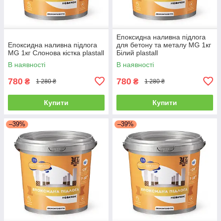
Епоксидна наливна підлога
Епоксидна наливна підлога
для бетону та металу MG 1кг
MG 1кг Слонова кістка plastall
Білий plastall
В наявності
В наявності
780
780
₴
₴
1 280 ₴
1 280 ₴
Купити
Купити
–39%
–39%