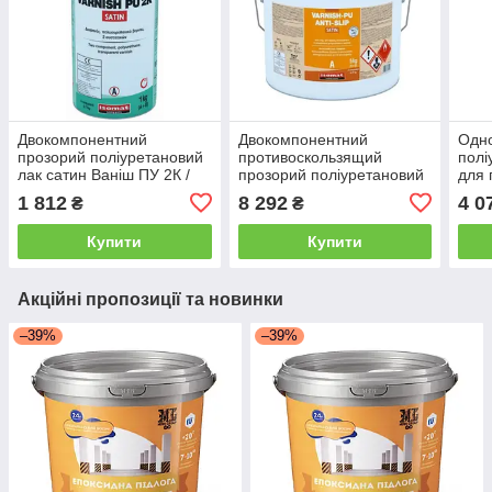
Двокомпонентний
Двокомпонентний
Одн
прозорий поліуретановий
противоскользящий
полі
лак сатин Ваніш ПУ 2К /
прозорий поліуретановий
для 
Varnish PU 2K, 1 кг
лак сатин Ваніш ПУ Анті
Прай
1 812
8 292
4 0
₴
₴
Сліп / Varnish PU Anti-Slip,
PU 1
5 кг
Купити
Купити
Акційні пропозиції та новинки
–39%
–39%