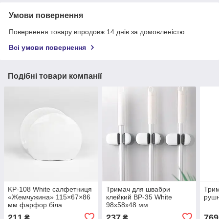
Умови повернення
Повернення товару впродовж 14 днів за домовленістю
Всі умови повернення
Подібні товари компанії
KP-108 White салфетниця
Тримач для швабри
Трим
«Жемчужина» 115×67×86
клейкий BP-35 White
рушн
мм фарфор біла
98х58х48 мм
211
237
769
₴
₴