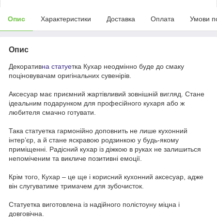
Опис
Характеристики
Доставка
Оплата
Умови п
Опис
Декоратив
на статуе
тка Кухар неодмінно буде до смаку
поціновувачам оригінальних сувенірів.
Аксесуар має приємний жартівливий зовнішній вигляд. Стане
ідеальним подарунком для професійного кухаря або ж
любителя смачно готувати.
Така статуетка гармонійно доповнить не лише кухонний
інтер’єр, а й стане яскравою родзинкою у будь-якому
приміщенні. Радісний кухар із діжкою в руках не залишиться
непоміченим та викличе позитивні емоції.
Крім того, Кухар – це ще і корисний кухонний аксесуар, адже
він слугуватиме тримачем для зубочисток.
Статуетка виготовлена із надійного полістоуну міцна і
довговічна.