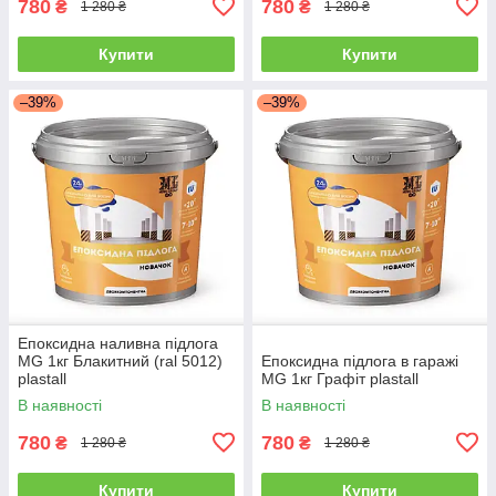
780
780
₴
₴
1 280 ₴
1 280 ₴
Купити
Купити
–39%
–39%
Епоксидна наливна підлога
MG 1кг Блакитний (ral 5012)
Епоксидна підлога в гаражі
plastall
MG 1кг Графіт plastall
В наявності
В наявності
780
780
₴
₴
1 280 ₴
1 280 ₴
Купити
Купити