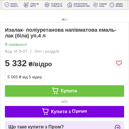
Изалак- поліуретанова напівматова емаль-
лак (біла) уп.4 л
В наявності
Код: И-Э-07
Опт і роздріб
5 332
₴/відро
5 065 ₴
від 5 відер
Купити
або
Купити з
Що таке купити з Пром?