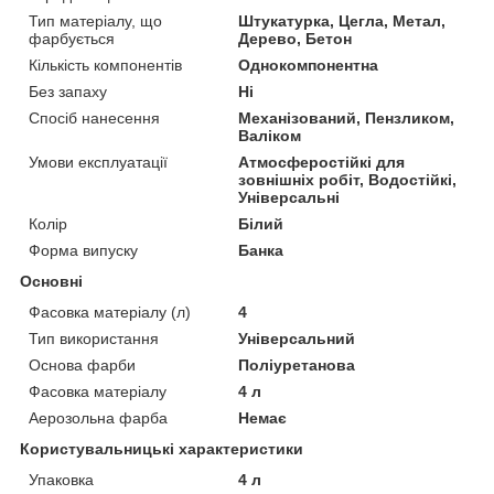
Тип матеріалу, що
Штукатурка, Цегла, Метал,
фарбується
Дерево, Бетон
Кількість компонентів
Однокомпонентна
Без запаху
Ні
Спосіб нанесення
Механізований, Пензликом,
Валіком
Умови експлуатації
Атмосферостійкі для
зовнішніх робіт, Водостійкі,
Універсальні
Колір
Білий
Форма випуску
Банка
Основні
Фасовка матеріалу (л)
4
Тип використання
Універсальний
Основа фарби
Поліуретанова
Фасовка матеріалу
4 л
Аерозольна фарба
Немає
Користувальницькі характеристики
Упаковка
4 л