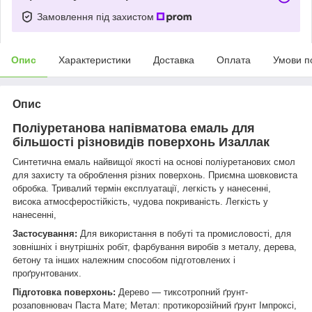
Замовлення під захистом
Опис
Характеристики
Доставка
Оплата
Умови п
Опис
Поліуретанова напівматова емаль для
більшості різновидів поверхонь Изаллак
Синтетична емаль найвищої якості на основі поліуретанових смол
для захисту та оброблення різних поверхонь. Приємна шовковиста
обробка. Тривалий термін експлуатації, легкість у нанесенні,
висока атмосферостійкість, чудова покриваність. Легкість у
нанесенні,
Застосування:
Для використання в побуті та промисловості, для
зовнішніх і внутрішніх робіт, фарбування виробів з металу, дерева,
бетону та інших належним способом підготовлених і
проґрунтованих.
Підготовка поверхонь:
Дерево — тиксотропний ґрунт-
розаповнювач Паста Мате; Метал: протикорозійний ґрунт Імпроксі,