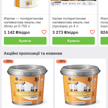
Изалак — поліуретанова
Ізалак поліуретанова
Изал
напівматова емаль-лак
напівматова емаль-лак
полу
(біла) уп.0.750 л
(прозора) уп.4 л
(про
1 142
3 273
824
₴/відро
₴/відро
Купити
Купити
Акційні пропозиції та новинки
–39%
–39%