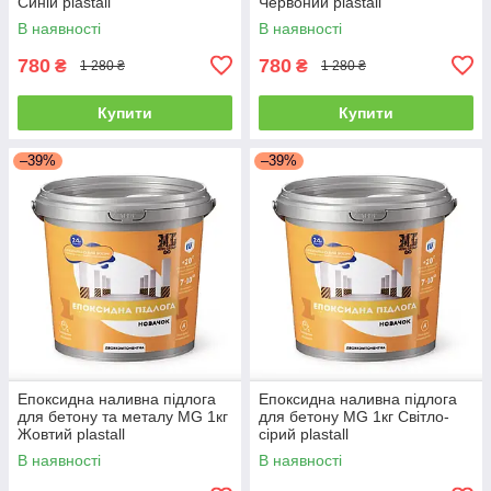
Синій plastall
Червоний plastall
В наявності
В наявності
780
780
₴
₴
1 280 ₴
1 280 ₴
Купити
Купити
–39%
–39%
Епоксидна наливна підлога
Епоксидна наливна підлога
для бетону та металу MG 1кг
для бетону MG 1кг Світло-
Жовтий plastall
сірий plastall
В наявності
В наявності