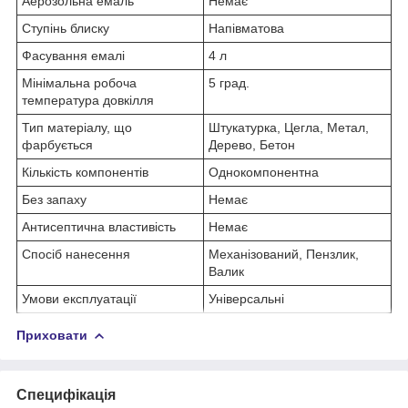
Аерозольна емаль
Немає
Ступінь блиску
Напівматова
Фасування емалі
4 л
Мінімальна робоча
5 град.
температура довкілля
Тип матеріалу, що
Штукатурка, Цегла, Метал,
фарбується
Дерево, Бетон
Кількість компонентів
Однокомпонентна
Без запаху
Немає
Антисептична властивість
Немає
Спосіб нанесення
Механізований, Пензлик,
Валик
Умови експлуатації
Універсальні
Приховати
Специфікація