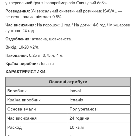
універсальний ґрунт Ізолпраймер або Свинцевий бабак.
Розведення:
Універсальний синтетичний розчинник ISAVAL —
пензель, валик, пістолет 0-5%.
Час висихання:
На порошок: 1 год / На дотик: 4-6 год / Міжшарове
сушіння: 24 год
Оздоблення:
атласна, шовковиста.
Вихід:
10-20 м2/л.
Паковання:
0,25 л, 0,75 л, 4 л.
Країна виробник:
Іспанія.
ХАРАКТЕРИСТИКИ:
Основні атрибути
Виробник
Isaval
Країна виробник
Іспанія
Основа эмали
Поліуретанові
Час висихання
24 година
Расход
10 кв.м